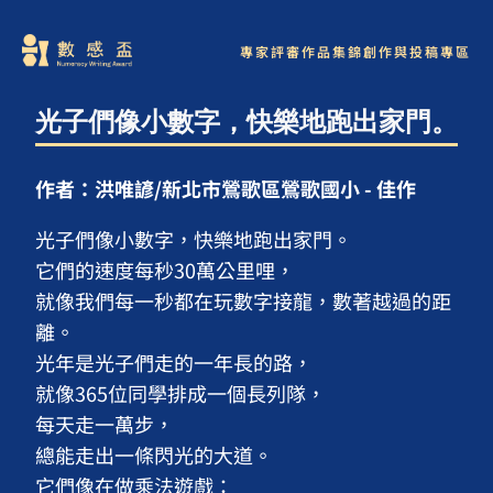
專家評審
作品集錦
創作與投稿專區
光子們像小數字，快樂地跑出家門。
作者：洪唯諺/新北市鶯歌區鶯歌國小 - 佳作
光子們像小數字，快樂地跑出家門。

它們的速度每秒30萬公里哩，

就像我們每一秒都在玩數字接龍，數著越過的距
離。

光年是光子們走的一年長的路，

就像365位同學排成一個長列隊，

每天走一萬步，

總能走出一條閃光的大道。

它們像在做乘法遊戲：
