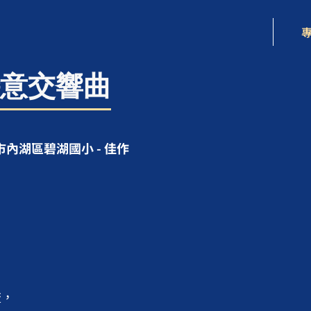
意交響曲
內湖區碧湖國小 - 佳作


，
