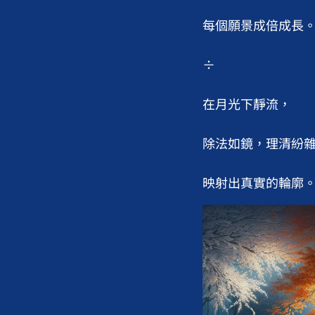
每個願景成倍成長。
÷

在月光下靜流，

除法如鏡，理清紛雜
映射出真實的輪廓