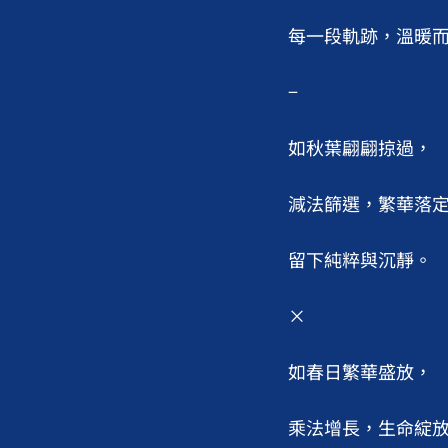
每一段軌跡，溫暖而
−

如秋葉翩翩掠過，

減法篩選，繁華落定
留下純粹與沉靜。

×

如春日繁華盛放，

乘法增長，生命綻放