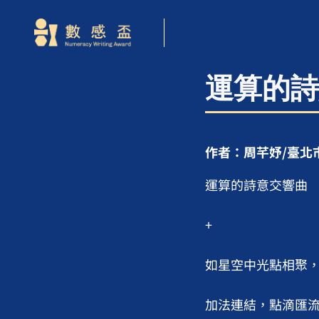
運算的詩
作者：周芊妤/臺北市
運算的詩意交響曲

+

如星空中光點相聚，
加法連結，點滴匯流