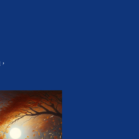


，

。