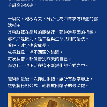
千扇窗的塔尖。

一瞬間，地板消失，舞台化為四冪次方堆疊的雲
端梯田，

其軌跡藏在晶片的脈絡裡，延伸進基因的折線，

那不只是數列，是工程與生命共用的語法。

看吧，數字也會成長，

成長就像一場不回頭的跳躍，

每次翻倍，都像告別昨天的自己，

而你我，也正活在這不斷變化的公式之中。

魔術師最後一次揮動手指，讓所有數字靜止，

然後將秘密公式，輕輕放回帽子的最深處。