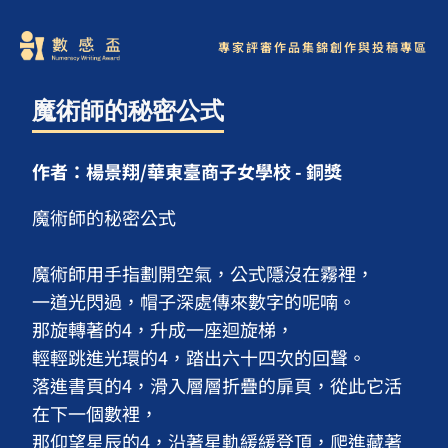
專家評審
作品集錦
創作與投稿專區
魔術師的秘密公式
作者：楊景翔/華東臺商子女學校 - 銅獎
魔術師的秘密公式

魔術師用手指劃開空氣，公式隱沒在霧裡，

一道光閃過，帽子深處傳來數字的呢喃。

那旋轉著的4，升成一座迴旋梯，

輕輕跳進光環的4，踏出六十四次的回聲。

落進書頁的4，滑入層層折疊的扉頁，從此它活
在下一個數裡，

那仰望星辰的4，沿著星軌緩緩登頂，爬進藏著