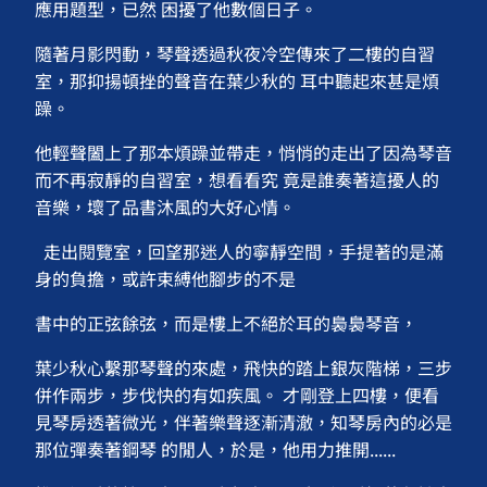
應用題型，已然 困擾了他數個日子。
隨著月影閃動，琴聲透過秋夜冷空傳來了二樓的自習
室，那抑揚頓挫的聲音在葉少秋的 耳中聽起來甚是煩
躁。
他輕聲闔上了那本煩躁並帶走，悄悄的走出了因為琴音
而不再寂靜的自習室，想看看究 竟是誰奏著這擾人的
音樂，壞了品書沐風的大好心情。
走出閱覽室，回望那迷人的寧靜空間，手提著的是滿
身的負擔，或許束縛他腳步的不是
書中的正弦餘弦，而是樓上不絕於耳的裊裊琴音，
葉少秋心繫那琴聲的來處，飛快的踏上銀灰階梯，三步
併作兩步，步伐快的有如疾風。 才剛登上四樓，便看
見琴房透著微光，伴著樂聲逐漸清澈，知琴房內的必是
那位彈奏著鋼琴 的閒人，於是，他用力推開......