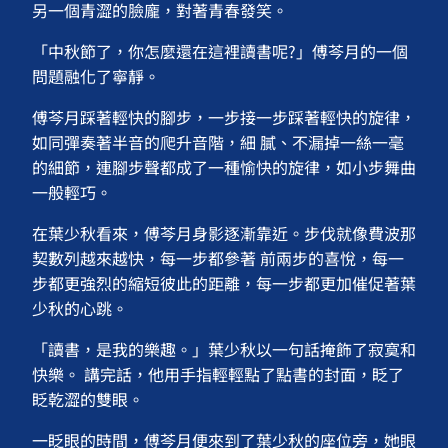
另一個青澀的臉龐，對著青春發笑。
「中秋節了，你怎麼還在這裡讀書呢?」傅芩月的一個
問題融化了寧靜。
傅芩月踩著輕快的腳步，一步接一步踩著輕快的旋律，
如同彈奏著半音的爬升音階，細 膩、不漏掉一絲一毫
的細節，連腳步聲都成了一種愉快的旋律，如小步舞曲
一般輕巧。
在葉少秋看來，傅芩月身影逐漸靠近。步伐就像費波那
契數列越來越快，每一步都參著 前兩步的喜悅，每一
步都更強烈的縮短彼此的距離，每一步都更加催促著葉
少秋的心跳。
「讀書，是我的樂趣。」葉少秋以一句話掩飾了寂寞和
快樂。 講完話，他用手指輕輕點了點書的封面，眨了
眨乾澀的雙眼。
一眨眼的時間，傅芩月便來到了葉少秋的座位旁，她眼