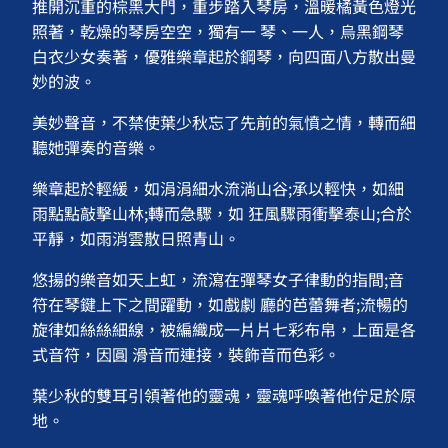
推開沉重的棕黑大門，重步踏入琴房，溫暖橘黃色燈光
照著，乾燥的琴房空空，獨有一 琴、一人，烏黑鋼琴
白衣少女奏著，優雅樂章起於鋼琴，向四面八方散出曼
妙的波。
美妙聲音，不禁使葉少秋忘了先前的氣憤之情，轉而細
聽她彈奏的音樂。
樂章起於輕緩，如涓涓細水流淌山谷;承以輕快，如細
雨點點敲擊山林;轉而急驟，如 狂風驟雨衝擊泰山;合於
平靜，如雨消雲散日照青山。
悠揚的樂音如天上虹，流瀉在彈琴女子律動的指間;音
符在琴鍵上下之間躍動，如戲劇 廳的芭蕾舞者;流暢的
旋律如絲絲細線，被編織成一片片七彩布帛，上面是各
式音符，因圓 滑音而連接，裝飾音而色彩。
葉少秋的雙耳引領著他的靈魂，靈魂呼喚著他佇足於原
地。