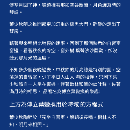
傅芩月回了神，繼續撫著那如空谷幽蘭、月色灑落時的
琴調。
葉少秋隨之推開那更加沉重的棕黑大門，靜靜的走出了
琴房。
踏著與來程相比稍慢的速率，回到了那個熟悉的自習室
窗邊，看著秋夜的冷空，窗外樹 葉聲沙沙翻動，卻沒
聽到那月光的溫度。
不知多少個夜晚過去，中秋節的月亮總是特別的圓，空
蕩蕩的自習室，少了平日人山人 海的相伴，只剩下葉
少秋讀自一人坐在窗邊，伴著數林和筆的談吐聲，佐著
滿月時的相思， 品著名為傅立葉變換的樂趣:
上方為傅立葉變換用於時域 的方程式
葉少秋陶醉於「獨坐自習室，解題復長嘯。樹林人不
知，明月來相照。」