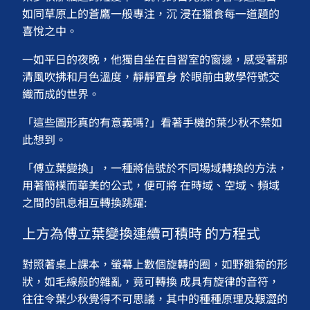
如同草原上的蒼鷹一般專注，沉 浸在獵食每一道題的
喜悅之中。
一如平日的夜晚，他獨自坐在自習室的窗邊，感受著那
清風吹拂和月色溫度，靜靜置身 於眼前由數學符號交
織而成的世界。
「這些圖形真的有意義嗎?」看著手機的葉少秋不禁如
此想到。
「傅立葉變換」，一種將信號於不同場域轉換的方法，
用著簡樸而華美的公式，便可將 在時域、空域、頻域
之間的訊息相互轉換跳躍:
上方為傅立葉變換連續可積時 的方程式
對照著桌上課本，螢幕上數個旋轉的圈，如野雛菊的形
狀，如毛線般的雜亂，竟可轉換 成具有旋律的音符，
往往令葉少秋覺得不可思議，其中的種種原理及艱澀的