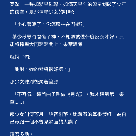
突然，一聲如繁星璀璨、如滿天星斗的流星划破了少年
的夜空，是那彈琴少女的叮嚀:
「小心著涼了，你怎麼杵在門邊?」
葉少秋霎時間慌了神，不知道該做什麼反應才好，只
能將棕黑大門輕輕關上，未禁思考
就說了句:
「謝謝，妳的琴聲很好聽。」
那少女聽到後笑著答應:
「不客氣，這首曲子叫做《月光》，我才練到第一樂
章......」
那少女叫傅芩月，話音剛落，她羞澀的耳根發紅，為自
己竟跟一個不曾見過面的人講了
這麼多話。