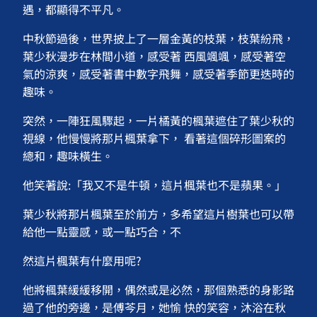
遇，都顯得不平凡。
中秋節過後，世界披上了一層金黃的枝葉，枝葉紛飛，
葉少秋漫步在林間小道，感受著 西風颯颯，感受著空
氣的涼爽，感受著書中數字飛舞，感受著季節更迭時的
趣味。
突然，一陣狂風驟起，一片橘黃的楓葉遮住了葉少秋的
視線，他慢慢將那片楓葉拿下， 看著這個碎形圖案的
總和，趣味橫生。
他笑著說:「我又不是牛頓，這片楓葉也不是蘋果。」
葉少秋將那片楓葉至於前方，多希望這片樹葉也可以帶
給他一點靈感，或一點巧合，不
然這片楓葉有什麼用呢?
他將楓葉緩緩移開，偶然或是必然，那個熟悉的身影路
過了他的旁邊，是傅芩月，她愉 快的笑容，沐浴在秋