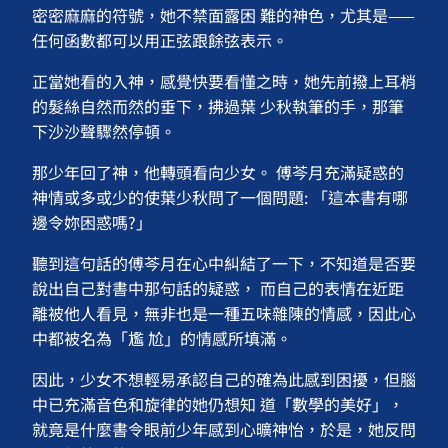
密密麻麻的符號，她不禁面露困 難的神色，尤其是——
任何函數都可以用正弦跟餘弦表示。
正當她看的入神，感覺快要看懂之時，她先前撥上耳梢
的髮絲自然而然的垂下，拂過葉 少秋執筆的手，那筆
下沙沙聲驟然停頓。
那少年回了神，他轉頭看向少女。 傅芩月充滿疑惑的
神情或多或少的使葉少秋問了一個問題: 「這本書有哪
邊令妳困惑嗎?」
聽到這句話的傅芩月在心中糾結了一下，不知道是否要
說出自己對書中那句話的疑惑， 而自己的表情在近距
離被他人看見，無非也是一種五味雜陳的情感，因此心
中都被名為「尷 尬」的情感所填滿。
因此，少女不想輕易承認自己的確為此感到困擾，但腦
中已充滿音色和旋律的她仍想知 道「數學的美好」，
就竟是什麼書令眼前少年感到心曠神怡，於是，她反問