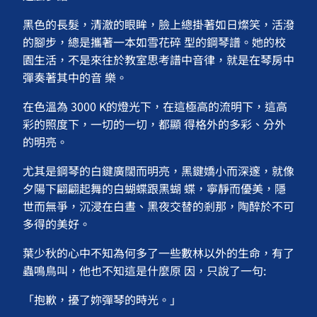
黑色的長髮，清澈的眼眸，臉上總掛著如日燦笑，活潑
的腳步，總是攜著一本如雪花碎 型的鋼琴譜。她的校
園生活，不是來往於教室思考譜中音律，就是在琴房中
彈奏著其中的音 樂。
在色溫為 3000 K的燈光下，在這極高的流明下，這高
彩的照度下，一切的一切，都顯 得格外的多彩、分外
的明亮。
尤其是鋼琴的白鍵廣闊而明亮，黑鍵嬌小而深邃，就像
夕陽下翩翩起舞的白蝴蝶跟黑蝴 蝶，寧靜而優美，隱
世而無爭，沉浸在白晝、黑夜交替的剎那，陶醉於不可
多得的美好。
葉少秋的心中不知為何多了一些數林以外的生命，有了
蟲鳴鳥叫，他也不知這是什麼原 因，只說了一句:
「抱歉，擾了妳彈琴的時光。」