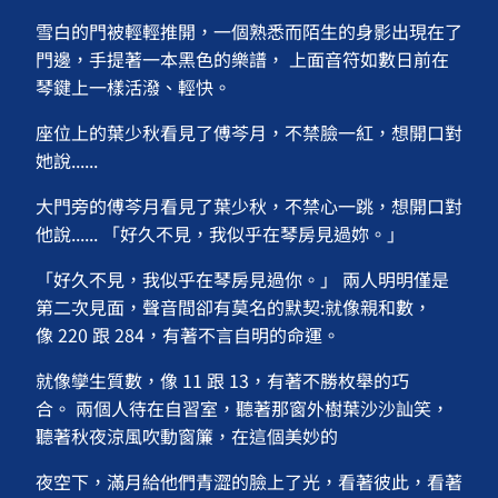
雪白的門被輕輕推開，一個熟悉而陌生的身影出現在了
門邊，手提著一本黑色的樂譜， 上面音符如數日前在
琴鍵上一樣活潑、輕快。
座位上的葉少秋看見了傅芩月，不禁臉一紅，想開口對
她說......
大門旁的傅芩月看見了葉少秋，不禁心一跳，想開口對
他說...... 「好久不見，我似乎在琴房見過妳。」
「好久不見，我似乎在琴房見過你。」 兩人明明僅是
第二次見面，聲音間卻有莫名的默契:就像親和數，
像 220 跟 284，有著不言自明的命運。
就像孿生質數，像 11 跟 13，有著不勝枚舉的巧
合。 兩個人待在自習室，聽著那窗外樹葉沙沙訕笑，
聽著秋夜涼風吹動窗簾，在這個美妙的
夜空下，滿月給他們青澀的臉上了光，看著彼此，看著