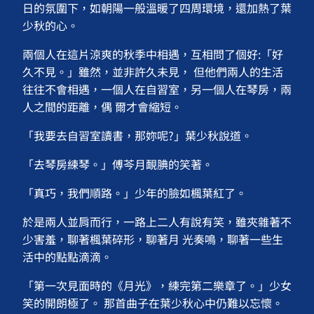
日的氛圍下，如朝陽一般溫暖了四周環境，還加熱了葉
少秋的心。
兩個人在這片涼爽的秋季中相遇，互相問了個好:「好
久不見。」雖然，並非許久未見， 但他們兩人的生活
往往不會相遇，一個人在自習室，另一個人在琴房，兩
人之間的距離，偶 爾才會縮短。
「我要去自習室讀書，那妳呢?」葉少秋說道。
「去琴房練琴。」傅芩月靦腆的笑著。
「真巧，我們順路。」少年的臉如楓葉紅了。
於是兩人並肩而行，一路上二人有說有笑，雖夾雜著不
少害羞，聊著楓葉碎形，聊著月 光奏鳴，聊著一些生
活中的點點滴滴。
「第一次見面時的《月光》，練完第二樂章了。」少女
笑的開朗極了。 那首曲子在葉少秋心中仍難以忘懷。