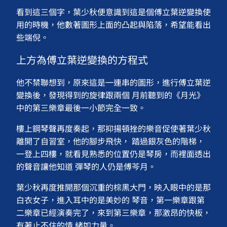
看到這三個字，葉少秋便意識到這是個傅立葉逆變換使
用的時機，他數著圖形上面的凸起與陷落，希望能看出
些端倪。
上方為傅立葉逆變換的方程式
他不禁聯想到，原來這是一連串的圖形，進行傅立葉逆
變換後，發現得到的旋律跟兩個 月前聽到的《月光》
中的第三樂章最後一小節完全一致。
樓上鋼琴聲再度奏起，那抑揚頓挫的樂音促使著葉少秋
離開了自習室，他的腳步飛快， 踏過銀灰色的階梯，
一登上四樓，就看見熟悉的位置仍是琴房，而裡面透出
的聲音讓他知道 彈琴的人仍是傅芩月。
葉少秋再度推開那個沉重的棕黑大門，映入眼中的是那
白衣女子，進入耳中的是美妙的 琴音，第一樂章跟第
二樂章已經演奏完了，來到第三樂章，那激昂的快板，
有著止不住的情 緒如力量。