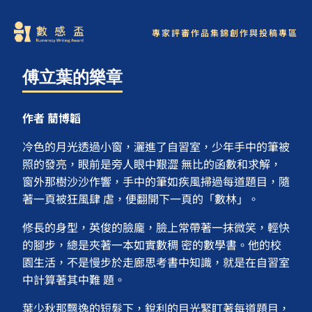
專家評審
作品集錦
創作與投稿專區
傅立葉的樂章
作者 藺博韜
冷色的月光透過小窗，灑進了自習室，少年手中的筆被
照的發亮，眼前是旁人眼中艱澀 無比的函數和求解，
窗外那樹沙沙作響，手中的筆如疾風掃過每道題目，隨
著一頁被狂風肆 虐，便翻開下一頁的「數林」。
修長的身型，英俊的臉龐，臉上常帶著一抹微笑，輕快
的腳步，總是夾著一本如實數稠 密的數學書。他的校
園生活，不是慢步於走廊思考書中知識，就是在自習室
中計算著其中難 題。
葉少秋那飄逸的短髮下，銳利的目光緊盯著每道題目，