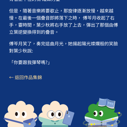
但是，隨著音樂將要歇止，那旋律逐漸放慢，越來越
慢。在最後一個疊音即將落下之時， 傅芩月收起了右
手，霎時間，葉少秋將右手放了上去，彈出了那個由傅
立葉逆變換得到的疊音。
傅芩月笑了，奏完這曲月光，她揚起陽光燦爛般的笑臉
對葉少秋說:
「你要跟我彈琴嗎?」
← 返回作品集錦