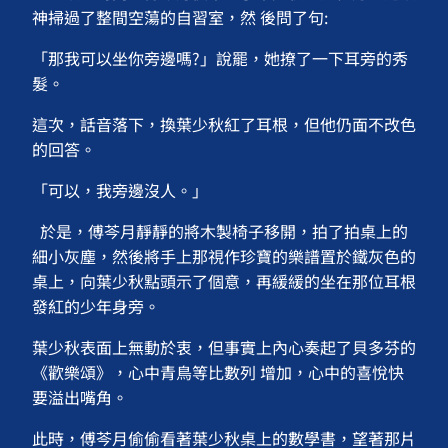
神掃過了整間空蕩的自習室，然 後問了句:
「那我可以坐你旁邊嗎?」說罷，她撩了一下耳旁的秀
髮。
這次，話音落下，換葉少秋紅了耳根，但他仍面不改色
的回答。
「可以，我旁邊沒人。」
於是，傅芩月靜靜的將木製椅子移開，拍了拍桌上的
細小灰塵，然後將手上那視作珍寶的樂譜置於鐵灰色的
桌上，向葉少秋點頭示了個意，再緩緩的坐在那位耳根
發紅的少年身旁。
葉少秋表面上無動於衷，但事實上內心奏起了貝多芬的
《歡樂頌》，心中青鳥等比數列 增加，心中的喜悅快
要溢出嘴角。
此時，傅芩月偷偷看著葉少秋桌上的數學書，望著那片