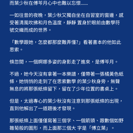
而葉少秋在傅芩月心中也難以忘懷......
一如往昔的夜晚，葉少秋又獨自坐在自習室的窗邊，感
受著清風吹拂和月色溫度，靜靜 置身於眼前由數學符
號交織而成的世界。
「數學跟她，怎麼都那麼難弄懂?」看著書本的他如此
思索。
倏忽間，一個婀娜多姿的身影走了進來，是傅芩月。
不過，她今天沒有拿著一本樂譜，僅帶著一張橘黃色紙
條，她悄悄的走到了在思索數學 的葉少秋身旁，無聲
無息的將那張紙條留下，留在了少年位置的書桌上。
但是，太過專心的葉少秋沒有注意到那張紙條的出現，
直到他解出了一道題後才發現。
那張紙條上面僅僅寫著三個字、一個箭頭、跟數個如野
雛菊般的圖形，而上面那三個大 字是「傅立葉」。