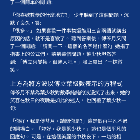
了一個簡單的問 題:
「你喜歡數學的什麼地方?」 少年聽到了這個問題，沉
默了良久，答:
「很多。」 如果喜歡一件事物還能用三言兩語就講出
原因的話，就不是喜歡了。 聽到答案後，傅芩月又問
了一個問題: 「請問一下，這個的名字是什麼?」她指了
指書上的公式們。 聽到這個問題，葉少秋坦然答
到: 「傅立葉變換，很迷人吧。」臉上露出了一抹微
笑。
上方為將方波以傅立葉級數表示的方程式
傅芩月不禁為葉少秋對數學純純的浪漫笑了出來，她的
笑容在秋日的夜晚是如此的迷人， 也回覆了葉少秋一
句:
「你好，我是傅芩月。請問你是?」這是個再平凡不過
的開場白。 「妳好，我是葉少秋。」這也是個平凡的
回應句。 可是，在這個美麗的中秋夜下，一切的相