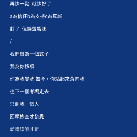
再快一點 就快好了
a為信任b為支持c為真誠
對了 但鐘聲響起
/
我們曾為一個式子
我為你移項
你為我變號 如今，你站起來背向我
往下一個考場走去
只剩我一個人
回頭檢查才發覺
愛情誤解才是