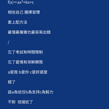
2
f(x)＝ax
+bx+c
相信自己 選擇習慣
套上配方法
最慢最複雜也最容易出錯
/
忘了考試有時間限制
忘了愛情有保鮮期限
a是我 b是你 c是好感度
錯了
設a為信任b為支持c為毅力
不對 但接近了