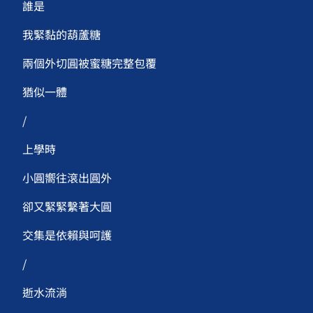
誰是
我緊黏的葫蘆糖
兩個外切圓被蜜糖完整包覆
猶似一體
/
上學時
小圓嚮往滾出圓外
卻又緊緊繫著大圓
交集是依賴與呵護
/
逝水流淌