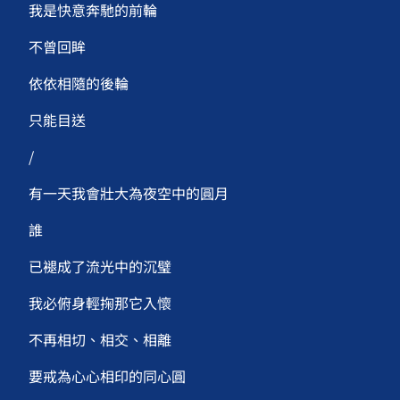
我是快意奔馳的前輪
不曾回眸
依依相隨的後輪
只能目送
/
有一天我會壯大為夜空中的圓月
誰
已褪成了流光中的沉璧
我必俯身輕掬那它入懷
不再相切、相交、相離
要戒為心心相印的同心圓