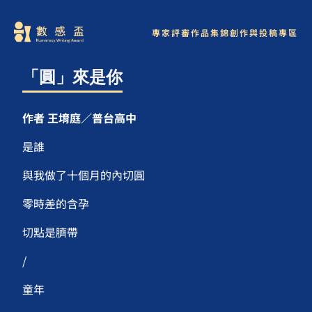
專家評審
作品集錦
創作與投稿專區
「圓」來是你
作者 王堉庭／普台高中
是誰
與我做了十個月的內切圓
零時差的含孕
切點是臍帶
/
童年