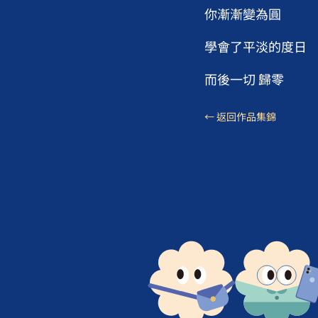
你漸漸變為圓
學會了平淡的度日
而後一切 歸零
← 返回作品集錦