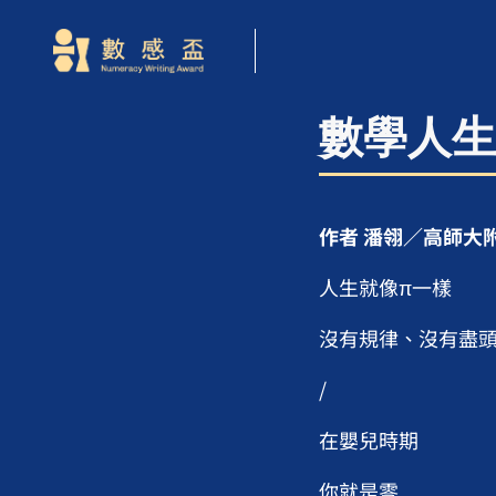
數學人生
作者 潘翎／高師大
人生就像π一樣
沒有規律、沒有盡
/
在嬰兒時期
你就是零