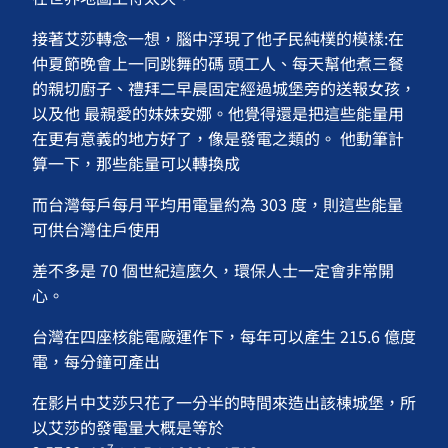
接著艾莎轉念一想，腦中浮現了他子民純樸的模樣:在
仲夏節晚會上一同跳舞的碼 頭工人、每天幫他煮三餐
的親切廚子、禮拜二早晨固定經過城堡旁的送報女孩，
以及他 最親愛的妹妹安娜。他覺得還是把這些能量用
在更有意義的地方好了，像是發電之類的。 他動筆計
算一下，那些能量可以轉換成
而台灣每戶每月平均用電量約為 303 度，則這些能量
可供台灣住戶使用
差不多是 70 個世紀這麼久，環保人士一定會非常開
心。
台灣在四座核能電廠運作下，每年可以產生 215.6 億度
電，每分鐘可產出
在影片中艾莎只花了一分半的時間來造出該棟城堡，所
以艾莎的發電量大概是等於
7