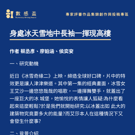
專家評審
作品集錦
創作與投稿專區
身處冰天雪地中長袖一揮現高樓
作者 蔡丞彥、廖鉑涵、侯奕安
一、研究動機
近日《冰雪奇緣二》上映，締造全球好口碑，片中的特
效更是讓人津津樂道。其中第一集的經典畫面，冰雪女
王艾沙一邊悠悠哉哉的唱歌，一邊揮舞雙手，就蓋出了
一座巨大的冰 城堡，她愉悅的表情讓人狐疑:為什麼看
起來這麼輕鬆?於是我們就開始研究:以冰蓋出如 此大的
建築物究竟要多大的能量?而艾莎本人在這種情況下又
會發生什麼事?
二、背景介紹