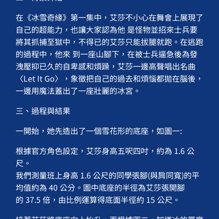
在《冰雪奇緣》第一集中，艾莎不小心在舞會上展現了
自己的超能力，也讓大家認為他 是怪物並招來士兵要
將其抓捕至獄中，不得已的艾莎只能拔腿就跑。在逃跑
的過程中，他來 到一座山腳下，在被士兵逼急後為發
洩壓抑已久的自卑感和煩躁，艾莎一邊高聲唱出名曲
〈Let It Go〉，象徵把自己的過去和煩惱都拋在腦後，
一邊用魔法蓋出了一座壯麗的冰宮。
三、過程與結果
一開始，她先造出了一個雪花形的底座，如圖一:
根據官方角色設定，艾莎身高五呎四吋，約為 1.6 公
尺。
我們測量班上身高 1.6 公尺的同學張腳(與肩同寬)的平
均值約為 40 公分。圖中底座的半徑為艾莎張開腳
的 37.5 倍，由比例運算得底面半徑約 15 公尺。