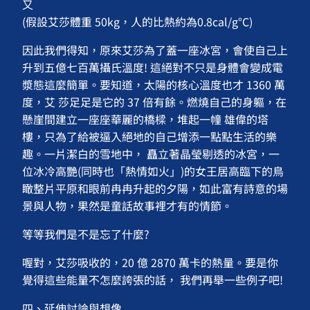
又
(假設艾莎體重 50kg，人的比熱約為0.8cal/g°C)
因此我們得知，原來艾莎為了蓋一座冰宮，會使自己上
升到五億七百萬攝氏溫度! 這絕對不只是身體會變成電
漿態這麼簡單。要知道，太陽的核心溫度也才 1360 萬
度，艾 莎足足是它的 37 倍有餘。燃燒自己的身軀，在
懸崖間建立一座座華麗的橋樑，堆起一幢 雄偉的塔
樓，只為了給被逼入絕地的自己增添一點點生活的樂
趣。一片潔白的雪地中， 矗立著晶瑩剔透的冰宮，一
位冰冷高艷(同時也「熱情如火」)的女王居高臨下的鳥
瞰整片平原和眼前冉冉升起的夕陽，如此富有詩意的場
景與人物，果然是童話故事裡才有的情節。
等等我們是不是忘了什麼?
喔對，艾莎吸收的，20 億 2870 萬卡的熱量。要是你
覺得這些能量不怎麼誇張的話， 我們再舉一些例子吧!
四、延伸討論與想像