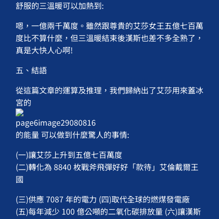
舒服的三溫暖可以加熱到:
嗯，一億兩千萬度。雖然跟尊貴的艾莎女王五億七百萬
度比不算什麼，但三溫暖結束後漢斯也差不多全熟了，
真是大快人心啊!
五、結語
從這篇文章的運算及推理，我們歸納出了艾莎用來蓋冰
宮的
的能量 可以做到什麼驚人的事情:
(一)讓艾莎上升到五億七百萬度
(二)轉化為 8840 枚戰斧飛彈好好「款待」艾倫戴爾王
國
(三)供應 7087 年的電力 (四)取代全球的燃煤發電廠
(五)每年減少 100 億公噸的二氧化碳排放量 (六)讓漢斯