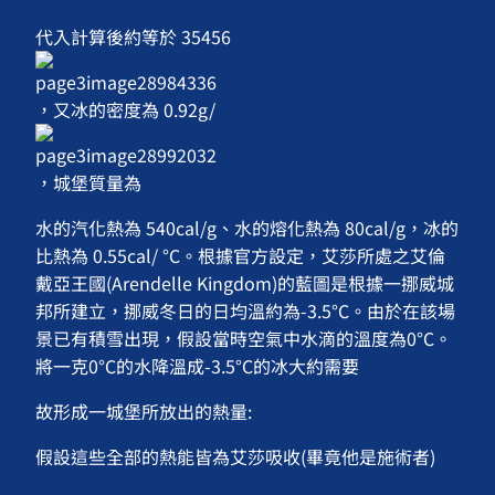
代入計算後約等於 35456
，又冰的密度為 0.92g/
，城堡質量為
水的汽化熱為 540cal/g、水的熔化熱為 80cal/g，冰的
比熱為 0.55cal/ °C。根據官方設定，艾莎所處之艾倫
戴亞王國(Arendelle Kingdom)的藍圖是根據一挪威城
邦所建立，挪威冬日的日均溫約為-3.5°C。由於在該場
景已有積雪出現，假設當時空氣中水滴的溫度為0°C。
將一克0°C的水降溫成-3.5°C的冰大約需要
故形成一城堡所放出的熱量:
假設這些全部的熱能皆為艾莎吸收(畢竟他是施術者)