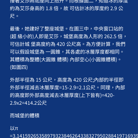
接著艾莎將底座向上抬升。而根據圖二，知道冰的厚度
約為艾莎身高的 1.8 倍，故 可估計冰的厚度約 2.9 公
尺。
最後，她建好了整座城堡。在圖三中，中央窗口站的
(超 級小的)人即是艾莎，城堡高度為人形的 262.5 倍，
可估計城 堡高度約為 420 公尺高。為方便計算，我們
可以假設城堡為 一圓錐，其各處的冰層厚度都相同。
其體積為整體(大圓錐 體積) 內部空心(小圓錐體積)。
(如圖四)
外部半徑為 15 公尺，高度為 420 公尺;內部的半徑即
外部半徑減去冰層厚度=15-2.9=2.1公尺。同理，內部
的高度即外部高度減去冰層厚度(上下皆有)=420-
2.9x2=414.2公尺
而城堡的體積
以π
=3.1415926535897932384626433832795028841971693