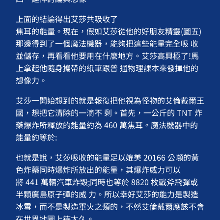
上面的結論得出艾莎共吸收了
焦耳的能量。現在，假如艾莎從他的好朋友精靈(圖五)
那邊得到了一個魔法機器，能夠把這些能量完全吸 收
並儲存，再看看他要用在什麼地方。艾莎高興極了!馬
上拿起他隨身攜帶的紙筆跟普 通物理課本來發揮他的
想像力。
艾莎一開始想到的就是報復把他視為怪物的艾倫戴爾王
國，想把它清除的一滴不 剩。首先，一公斤的 TNT 炸
藥爆炸所釋放的能量約為 460 萬焦耳。魔法機器中的
能量約等於:
也就是說，艾莎吸收的能量足以媲美 20166 公噸的黃
色炸藥同時爆炸所放出的能量，其爆炸威力可以
將 441 萬輛汽車炸毀;同時也等於 8820 枚戰斧飛彈或
半顆廣島原子彈的威 力。所以幸好艾莎的能力是製造
冰雪，而不是製造軍火之類的，不然艾倫戴爾應該不會
在世界地圖上待太久。