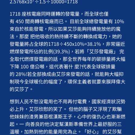
2.5768x10
÷1.5÷10000=1718
1718 座核電廠同時運轉的發電量，而全球也僅
有 450 間商轉核電廠而已。 目前全球總發電量有 10%
來自於核能發電，所以如果艾莎能夠持續施放他的魔
法，那麼 把他吸收的熱持續不斷的轉換成電力，她的
發電量將占全球的1718÷450x10%=38.1%，非常逼近
燃煤發電所佔的比例(39.3%)，若將「艾莎發電廠」 完
全取代燃煤發電廠的話，那全世界每年的碳排量將大幅
下降 100 億公噸，這代表著什 麼?代表全球碳排量
的 28%!若全部換成由艾莎來發電的話，就能夠大幅抑
制現今全球暖化的幅度了，環保主義者就要來膜拜偉大
的艾莎了。
想到人民不愁沒電用也不用再付電費，國家經濟狀況勢
必上升，艾莎欣慰的笑了。 但他的腦子又浮現了欺騙
他妹妹的渣男兼惡棍漢斯王子，心中的復仇心也漸漸燃
起。一 向善良的他決定幫漢斯準備世界上最舒服的三
溫暖，加熱到他的能量用完為止。「好心」 的艾莎幫