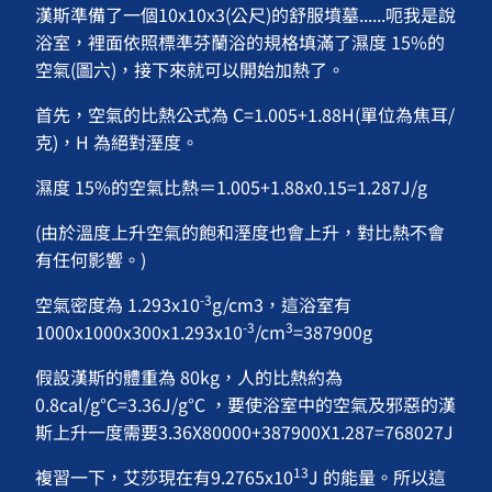
漢斯準備了一個10x10x3(公尺)的舒服墳墓......呃我是說
浴室，裡面依照標準芬蘭浴的規格填滿了濕度 15%的
空氣(圖六)，接下來就可以開始加熱了。
首先，空氣的比熱公式為 C=1.005+1.88H(單位為焦耳/
克)，H 為絕對溼度。
濕度 15%的空氣比熱＝1.005+1.88x0.15=1.287J/g
(由於溫度上升空氣的飽和溼度也會上升，對比熱不會
有任何影響。)
-3
空氣密度為 1.293x10
g/cm3，這浴室有
-3
3
1000x1000x300x1.293x10
/cm
=387900g
假設漢斯的體重為 80kg，人的比熱約為
0.8cal/g°C=3.36J/g°C ，要使浴室中的空氣及邪惡的漢
斯上升一度需要3.36X80000+387900X1.287=768027J
13
複習一下，艾莎現在有9.2765x10
J 的能量。所以這