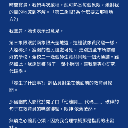
時間寶貴，我們再次啟程。妮可熟悉每個象限，她對我
的目的地感到不解。「第三象限?為 什麼要去那種地
方?」
我聳肩，她也表示沒意見。
第三象限跟前兩象限天差地遠，這裡就像貧民窟一樣，
人煙稀少，瘦弱的遊民隨處可見。 更別提全市所謂最
好的學校，全校二十幾個師生竟共同睡一個大通鋪。雖
然如此，我還是獲 得了一間小房間，讓我能專心研究
代碼學。
「發生了什麼事?」評估員對坐在他面前的教育員探
問。
那幽幽的人影終於開了口「他離開......代碼......」破碎的
句子在教育員的嘴邊徘徊，眼神 依舊茫然。
無窮之心讓我心煩，因為我合理懷疑那是指我的出發
點。