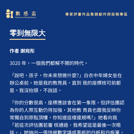
專家評審
作品集錦
創作與投稿專區
零到無限大
作者 謝宛彤
3020 年，一個我們都解不開的時代。
「說吧，孩子，你未來想做什麼?」白衣中年婦女坐在
辦公桌前。她是我的教育員，直到 我的座標核可前都
是。我沒抬頭，不說話。
「你的分數很高，座標應該會在第一象限。但評估團認
為你的人際互動仍待加強，其他教 育員也跟我反映你
常獨自到原點頂樓，你知道這樣違規嗎?」她看向我
「若這次評估團若審 核通過，我希望這是最後一次晤
談。」她抽出一張快被數字填成黑紙的白紙和白板筆，