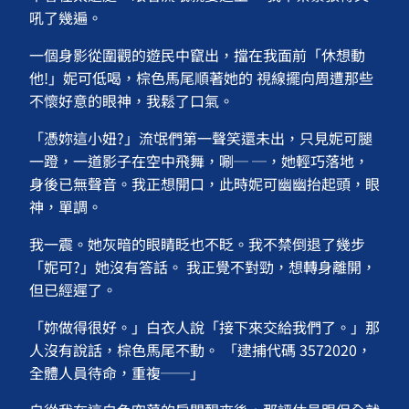
吼了幾遍。
一個身影從圍觀的遊民中竄出，擋在我面前「休想動
他!」妮可低喝，棕色馬尾順著她的 視線擺向周遭那些
不懷好意的眼神，我鬆了口氣。
「憑妳這小妞?」流氓們第一聲笑還未出，只見妮可腿
一蹬，一道影子在空中飛舞，唰─ ─，她輕巧落地，
身後已無聲音。我正想開口，此時妮可幽幽抬起頭，眼
神，單調。
我一震。她灰暗的眼睛眨也不眨。我不禁倒退了幾步
「妮可?」她沒有答話。 我正覺不對勁，想轉身離開，
但已經遲了。
「妳做得很好。」白衣人說「接下來交給我們了。」那
人沒有說話，棕色馬尾不動。 「逮捕代碼 3572020，
全體人員待命，重複──」