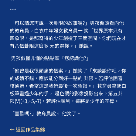
***
「可以請您再說一次卦限的故事嗎?」男孩偏頭看向他
的教育員。白衣中年婦女教育員一 笑「世界原本只有
四象限，是那奇特的少年創造了三度空間。你們現在才
有八個卦限這麼多 元的選擇。」她說。
男孩似懂非懂的點點頭「您認識他?」
「他曾是我很頭痛的個案。」她笑了「來談談你吧，你
的成績不錯，應該能分到好一點的 卦限。若評估團審
核通過，希望這是我們最後一次晤談。」教育員拿起白
板筆畫過少年的手， 暖色調的影像投影出來。第五卦
限(V)(+3,+5,-7)，若評估順利，這將是少年的座標。
「喜歡嗎?」教育員說。 他笑了。
← 返回作品集錦