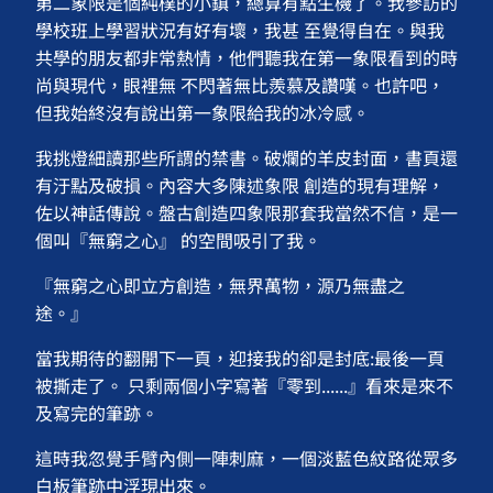
第二象限是個純樸的小鎮，總算有點生機了。我參訪的
學校班上學習狀況有好有壞，我甚 至覺得自在。與我
共學的朋友都非常熱情，他們聽我在第一象限看到的時
尚與現代，眼裡無 不閃著無比羨慕及讚嘆。也許吧，
但我始終沒有說出第一象限給我的冰冷感。
我挑燈細讀那些所謂的禁書。破爛的羊皮封面，書頁還
有汙點及破損。內容大多陳述象限 創造的現有理解，
佐以神話傳說。盤古創造四象限那套我當然不信，是一
個叫『無窮之心』 的空間吸引了我。
『無窮之心即立方創造，無界萬物，源乃無盡之
途。』
當我期待的翻開下一頁，迎接我的卻是封底:最後一頁
被撕走了。 只剩兩個小字寫著『零到......』看來是來不
及寫完的筆跡。
這時我忽覺手臂內側一陣刺麻，一個淡藍色紋路從眾多
白板筆跡中浮現出來。