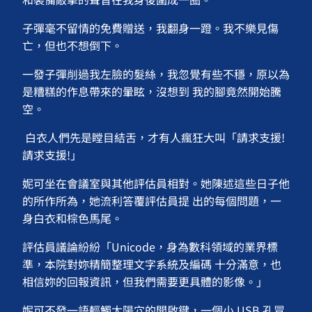
子彈毫不留情的免費贈送，我翻身一蹬。我不樂見傷
亡，但也不想倒下。
一發子彈削過我左臉的髮絲，我忽覺有些不穩，原以為
是糟糕的作息帶來的暈眩，沒想到 我的腳竟然開始騰
空。
白衣人們先是瞠目結舌，才有人瘋狂大叫「請求支援!
請求支援!」
妮可坐在會議室與其他評估員相對。她陳述這些日子他
的所作所為，她流利答覆評估員提 出的每個問題，一
身白衣和棕色馬尾。
評估員議論紛紛「Unicode，身為數科領域的業界標
準，本院對妳精簡整理文字系統及編碼 十分滿意，也
相信妳的回報資訊，但我們需要更具體的影像。」
妮可不發一語輕觸太陽穴的開啟鍵，一個小 USB 孔冒