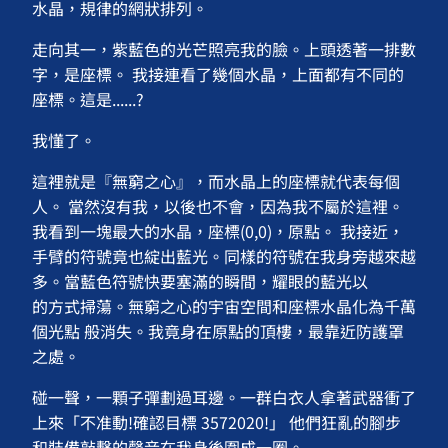
水晶，規律的網狀排列。
走向其一，紫藍色的光芒照亮我的臉。上頭透著一排數
字，是座標。 我接連看了幾個水晶，上面都有不同的
座標。這是......?
我懂了。
這裡就是『無窮之心』，而水晶上的座標就代表每個
人。 當然沒有我，以後也不會，因為我不屬於這裡。
我看到一塊最大的水晶，座標(0,0)，原點。 我接近，
手臂的符號竟也綻出藍光。同樣的符號在我身旁越來越
多。當藍色符號快要塞滿的瞬間，耀眼的藍光以
的方式掃蕩。無窮之心的宇宙空間和座標水晶化為千萬
個光點 般消失。我竟身在原點的頂樓，最靠近防護罩
之處。
碰一聲，一顆子彈劃過耳邊。一群白衣人拿著武器衝了
上來「不准動!確認目標 3572020!」 他們狂亂的腳步
和裝備敲擊的聲音在我身後圍成一圈。