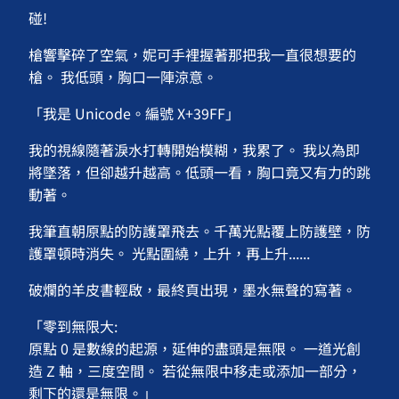
碰!
槍響擊碎了空氣，妮可手裡握著那把我一直很想要的
槍。 我低頭，胸口一陣涼意。
「我是 Unicode。編號 X+39FF」
我的視線隨著淚水打轉開始模糊，我累了。 我以為即
將墜落，但卻越升越高。低頭一看，胸口竟又有力的跳
動著。
我筆直朝原點的防護罩飛去。千萬光點覆上防護壁，防
護罩頓時消失。 光點圍繞，上升，再上升......
破爛的羊皮書輕啟，最終頁出現，墨水無聲的寫著。
「零到無限大:
原點 0 是數線的起源，延伸的盡頭是無限。 一道光創
造 Z 軸，三度空間。 若從無限中移走或添加一部分，
剩下的還是無限。」