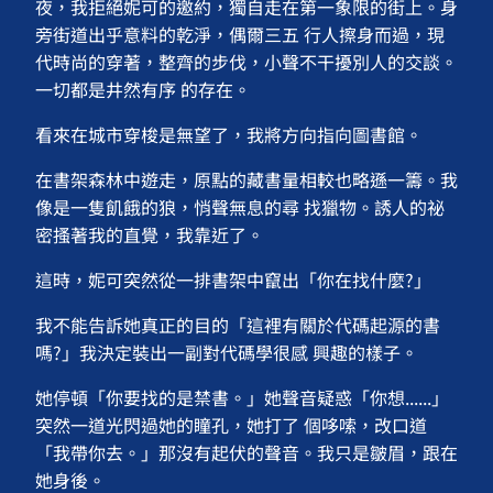
夜，我拒絕妮可的邀約，獨自走在第一象限的街上。身
旁街道出乎意料的乾淨，偶爾三五 行人擦身而過，現
代時尚的穿著，整齊的步伐，小聲不干擾別人的交談。
一切都是井然有序 的存在。
看來在城市穿梭是無望了，我將方向指向圖書館。
在書架森林中遊走，原點的藏書量相較也略遜一籌。我
像是一隻飢餓的狼，悄聲無息的尋 找獵物。誘人的祕
密搔著我的直覺，我靠近了。
這時，妮可突然從一排書架中竄出「你在找什麼?」
我不能告訴她真正的目的「這裡有關於代碼起源的書
嗎?」我決定裝出一副對代碼學很感 興趣的樣子。
她停頓「你要找的是禁書。」她聲音疑惑「你想......」
突然一道光閃過她的瞳孔，她打了 個哆嗦，改口道
「我帶你去。」那沒有起伏的聲音。我只是皺眉，跟在
她身後。