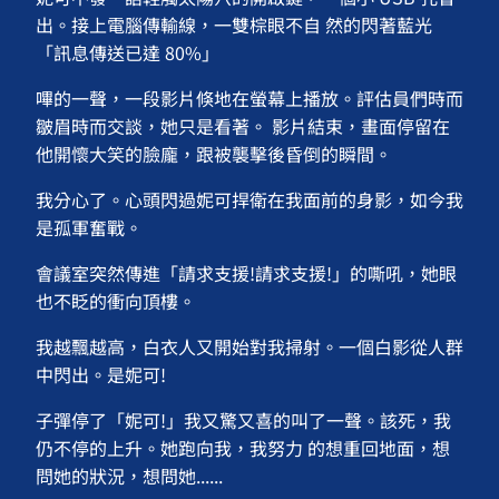
出。接上電腦傳輸線，一雙棕眼不自 然的閃著藍光
「訊息傳送已達 80%」
嗶的一聲，一段影片倏地在螢幕上播放。評估員們時而
皺眉時而交談，她只是看著。 影片結束，畫面停留在
他開懷大笑的臉龐，跟被襲擊後昏倒的瞬間。
我分心了。心頭閃過妮可捍衛在我面前的身影，如今我
是孤軍奮戰。
會議室突然傳進「請求支援!請求支援!」的嘶吼，她眼
也不眨的衝向頂樓。
我越飄越高，白衣人又開始對我掃射。一個白影從人群
中閃出。是妮可!
子彈停了「妮可!」我又驚又喜的叫了一聲。該死，我
仍不停的上升。她跑向我，我努力 的想重回地面，想
問她的狀況，想問她......