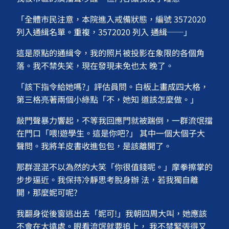
「全體市民注意，本院進入戒備狀態，編號 3572020
列入通緝名單。重複，3572020 列入 通緝──」
這是原點的通緝令，我的照片被投影在象限的各個角
落。我不禁失笑，現在發現未免也太 晚了。
「該下指令給她嗎?」評估員問。白板上畫成四大格，
第三格亮著兩個小綠點「不，她知 道該怎麼做。」
敲門聲暴力響起，不等我回應門就被踹倒，一群流氓擋
在門口「喂!遊學生。這是你吧?」 其中一個大個子大
聲問。我將羊皮書收進包包，是該離開了。
那群混混不以為然的大笑「你很值錢呢。」摩拳擦掌的
步步逼近。我保持冷靜思考脫身辦 法，若我獨自離
開，那麼妮可呢?
我翻身從後窗逃出去「妮可!」我朝四周大叫，她應該
不會在太遠處。眼看流氓就要追上， 我不禁緊張得又