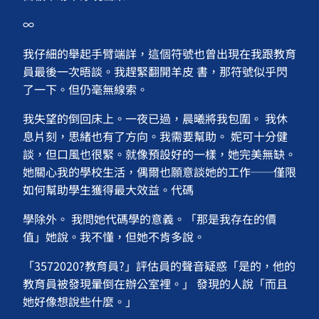
∞
我仔細的舉起手臂端詳，這個符號也曾出現在我跟教育
員最後一次晤談。我趕緊翻開羊皮 書，那符號似乎閃
了一下。但仍毫無線索。
我失望的倒回床上。一夜已過，晨曦將我包圍。 我休
息片刻，思緒也有了方向。我需要幫助。 妮可十分健
談，但口風也很緊。就像預設好的一樣，她完美無缺。
她關心我的學校生活，偶爾也願意談她的工作──僅限
如何幫助學生獲得最大效益。代碼
學除外。 我問她代碼學的意義。「那是我存在的價
值」她說。我不懂，但她不肯多說。
「3572020?教育員?」評估員的聲音疑惑「是的，他的
教育員被發現暈倒在辦公室裡。」 發現的人說「而且
她好像想說些什麼。」