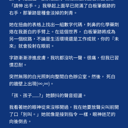
「請伸 出手。」我舉起上面早已爬滿了白板筆痕跡的
右手，那筆跡是種會淡掉的刺青。
她在扭曲的表格上找出一組數字代碼，刺鼻的化學藥劑
烙在我蒼白的手臂上。在這個世界， 白板筆跡將成為
另一個紋路，不論是生活環境還是工作成就，你的『未
來』就會投射在眼前。
字跡漸漸滲進皮膚，我吭都沒吭一聲。很痛，但我已習
慣忍耐。
突然無限的白光照刺向整間白色辦公室。然後， 死白
的牆壁上出現(∞,∞)。
「孩、孩子......?」她顫抖的聲音迴盪。
我看著她的眼神從來沒移開過，我在她要放聲尖叫前開
了口「別叫。」她就像是接到指令 一樣，眼神迷茫的
向後倒去。