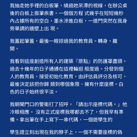
我抽走她手裡的白板筆，繞過她呆滯的視線，在辦公桌
後的白板上振筆疾書。一個個方程 式幾乎在短短幾秒
內占據所有的空白，墨水滲進白板，一道門突然在我身
旁單調的牆壁上出 現。
我蓋起筆蓋，最後一眼掠過我的教育員。轉身，離
開。
我看到這座創造所有人的建築『原點』的防護罩盡頭。
過去十幾年的日子通通在這裡輪迴 般度過。分發到個
人的教育員，接受初始化教育，由評估員評分及核可，
最後決定該把你歸 類到哪個象限、擁有什麼座標。白
色的日子始終很平淡。
我朝閘門口的警衛打了招呼，「請出示座標代碼。」他
冷眼相應。 沒有正式座標我哪都去不了，但我早有準
備。拿出筆在手上寫下一串代碼，一個遊學生的
學生證立刻出現在我的脖子上，一個不需要座標的偽