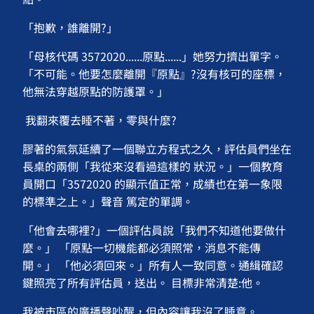
「抱歉，誰離開?」
「母核代碼 3572020......原點......」她努力擠出單字。
「不可能。他要怎麼離開『原點』?沒有核可的座標，
他無法穿越原點的防護罩。」
我翻來覆去睡不著，零與什麼?
膠著的氣氛延續了一個聯立方程式之久，評估員們坐在
長桌的兩側「我從來沒看過這樣的 狀況。」一個教育
員開口「3572020 的顯示值正常，成績也在第一象限
的標準之上。」聲音 篤定的單調。
「他會去哪裡?」一個評估員說「我們不知道他要做什
麼。」 「原點一切機能都必須照常，消息不能傳
開。」 「他必須回來。」所有人一致同意。通緝確認
鍵照亮了所有評估員，送出。 目標非常清楚:他。
我被市區的廣播聲吵醒，但內容讓我沒了睡意。