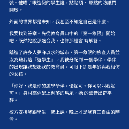
裝。他瞄了眼造假的學生證，點點頭， 原點的防護門
開啟。
外面的世界都是未知，我甚至不知道自己是什麼。
我要找到答案。先從教育員口中的『第一象限』開始
吧，既然她說那適合我，也許那裡會 有解答。
踏進了許多人夢寐以求的城市，第一象限的檢查人員並
沒為難我這『遊學生』。我被分配到 一個學伴，學伴
的出現讓我想起我的教育員，可眼下卻是年齡與我相仿
的女孩。
「你好，我是你的遊學學伴，優妮可。你可以叫我妮
可。」身材高佻配上俐落的馬尾，她 的聲音出奇平
靜。
校方安排我跟學生一起上課，晚上才是我真正自由的時
候。