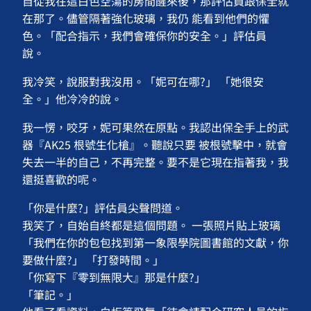
自從我在這白色空蕩的房間醒來後，那評估員跟保全就
在那了。儘管隔著強化玻璃，我仍 能看到他們的懼
色。「配合指示，我們會確保你的安全。」評估員
說。
我冷笑，說服對我沒用。「妮可在哪?」 「她很安
全。」他冷冷的說。
我一愣，咬牙，妮可果然在原點。我認出保全手上的武
器『AK25 根號生化槍』。聽說只要 被根號擊中，就會
失去一半的自己，不再完整。要不是它現在指著我，我
還挺喜歡的呢。
「你是什麼?」評估員尖聲問道。
我笑了，自始自終都是這個問題。 一張照片貼上玻璃
「我們在你的包包找到第一象限學院圖書館的文獻，你
要做什麼?」 「打發時間。」
「你寫下『零到無限大』那是什麼?」
「筆記。」