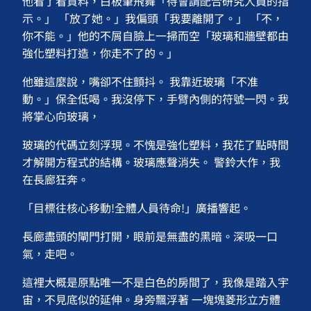
他看了看資料，白板筆飛舞「待會請配合研究人員的指
示。」 「放了她。」我偏頭「我要離開了。」 「不，
你不能。」他的不屑自臉上一掃而空「玻璃和牆壁都由
強化塑料打造，你走不了的。」
他雖這麼說，嘴卻不住顫抖。 我靠近玻璃「不准
動。」保全低喝。我沒停下，手臂內側的符號一閃。我
將掌心向玻璃，
玻璃的代碼立刻浮現。不愧是強化塑料，我花了點時間
才解開方程式的結構。玻璃應聲消失。 警鈴大作，我
在長廊狂奔。
「目標往核心移動!全體人員待命!」廣播響起。
長廊盡頭的閘門打開，眼前是無盡的黑暗。深吸一口
氣，走吧。
這裡大概是原點唯一不是白色的房間了，我像是踏入宇
宙，不見底似的延伸。身旁飄浮著 一塊塊菱形立方體