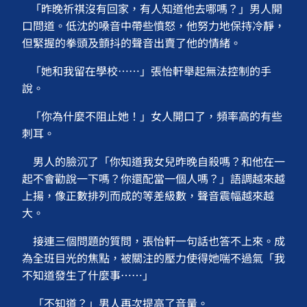
「昨晚祈祺沒有回家，有人知道他去哪嗎？」男人開
口問道。低沈的嗓音中帶些憤怒，他努力地保持冷靜，
但緊握的拳頭及顫抖的聲音出賣了他的情緒。
「她和我留在學校⋯⋯」張怡軒舉起無法控制的手
說。
「你為什麼不阻止她！」女人開口了，頻率高的有些
刺耳。
男人的臉沉了「你知道我女兒昨晚自殺嗎？和他在一
起不會勸說一下嗎？你還配當一個人嗎？」語調越來越
上揚，像正數排列而成的等差級數，聲音震幅越來越
大。
接連三個問題的質問，張怡軒一句話也答不上來。成
為全班目光的焦點，被關注的壓力使得她喘不過氣「我
不知道發生了什麼事⋯⋯」
「不知道？」男人再次提高了音量。