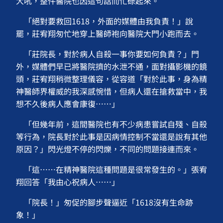
大吼，整件醫院也因這句話而忙碌起來。
「絕對要救回1618，外面的媒體由我負責！」說
罷，莊宥翔匆忙地穿上醫師袍向醫院大門小跑而去。
「莊院長，對於病人自殺一事你要如何負責？」門
外，媒體們早已將醫院擠的水泄不通，面對攝影機的鏡
頭，莊宥翔稍微整理儀容，從容道「對於此事，身為精
神醫師界權威的我深感惋惜，但病人還在搶救當中，我
想不久後病人應會康復⋯⋯」
「但幾年前，這間醫院也有不少病患嘗試自殘、自殺
等行為，院長對於此事是因病情控制不當還是說有其他
原因？」閃光燈不停的閃爍，不同的問題接連而來。
「這⋯⋯在精神醫院這種問題是很常發生的。」張宥
翔回答「我由心祝病人⋯⋯」
「院長！」匆促的腳步聲逼近「1618沒有生命跡
象！」