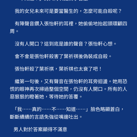
我的女兒未來可是要當醫生的，怎麼可能自殺呢？
有陣聲音鑽入張怡軒的耳裡，她偷偷地抬起頭環顧四
周。
沒有人開口？這到底是誰的聲音？張怡軒心想。
會不會是張怡軒殺害了葉祈祺後偽裝成自殺。
張怡軒殺了葉祈祺，葉祈祺也太衰了吧！
繼第一句後，又有聲音在張怡軒的耳旁迴盪。她用恐
慌的眼神再次掃過整個空間，仍沒有人開口。所有的人
惡狠狠的瞪著她，等待她的答覆。
「我⋯⋯真的⋯⋯不⋯⋯知道⋯⋯」臉色略顯蒼白，
斷斷續續的言語免強從嘴邊吐出。
男人對於答案顯得不滿意