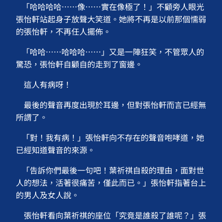
「哈哈哈哈⋯⋯像⋯⋯實在像極了！」不顧旁人眼光
張怡軒站起身子放聲大笑道。她將不再是以前那個懦弱
的張怡軒，不再任人擺佈。
「哈哈⋯⋯哈哈哈⋯⋯」又是一陣狂笑，不管眾人的
驚恐，張怡軒自顧自的走到了窗邊。
這人有病呀！
最後的聲音再度出現於耳邊，但對張怡軒而言已經無
所謂了。
「對！我有病！」張怡軒向不存在的聲音咆哮道，她
已經知道聲音的來源。
「告訴你們最後一句吧！葉祈祺自殺的理由，面對世
人的想法，活著很痛苦，僅此而已。」張怡軒指著台上
的男人及女人說。
張怡軒看向葉祈祺的座位「究竟是誰殺了誰呢？」張