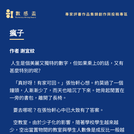
專家評審
作品集錦
創作與投稿專區
瘋子
作者 謝宜紋
人生是個美麗又獨特的數字，但如果乘上0的話，又有
甚麼特別的呢?
「真好呀！有家可回。」張怡軒心想。約莫過了一個
鐘頭，人漸漸少了，而天也暗沉了下來。她背起閒置在
一旁的書包，離開了長椅。
要去哪呢？在張怡軒心中已大致有了答案。
空教室。由於少子化的影響，隨著學校學生越來越
少，空出當置物間的教室與學生人數像是成反比一般越