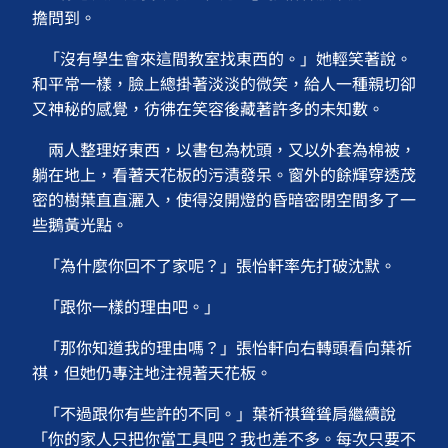
擔問到。
「沒有學生會來這間教室找東西的。」她輕笑著說。
和平常一樣，臉上總掛著淡淡的微笑，給人一種親切卻
又神秘的感覺，彷彿在笑容後藏著許多的未知數。
兩人整理好東西，以書包為枕頭，又以外套為棉被，
躺在地上，看著天花板的污漬發呆。窗外的餘輝穿透茂
密的樹葉直直灑入，使得沒開燈的昏暗密閉空間多了一
些鵝黃光點。
「為什麼你回不了家呢？」張怡軒率先打破沈默。
「跟你一樣的理由吧。」
「那你知道我的理由嗎？」張怡軒向右轉頭看向葉祈
祺，但她仍專注地注視著天花板。
「不過跟你有些許的不同。」葉祈祺聳聳肩繼續說
「你的家人只把你當工具吧？我也差不多。每次只要不