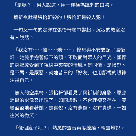
「是嗎？」男人說道，用一種極為諷刺的口吻。
葉祈祺就是張怡軒殺的！張怡軒是殺人犯！
一句又一句的定罪在張怡軒腦中響起。沉寂的教室沒
有人說話。
「我沒有⋯⋯殺⋯⋯她⋯⋯」惶恐與不安支配了張怡
軒，她雙手抱著低下的頭，不敢面對眾人的目光，顫慄
的身軀感受到了視線中夾帶的情感。是同情、是憤怒、
是不屑、是厭惡，就連昔日的「好友」也用鄙視的眼神
注視自己。
無人的空桌椅，張怡軒卻看見了葉祈祺的身影，原應
消逝的影像又出現了，如同虛數，不合理卻又存在，笑
臉盈盈地看著她，是喜悅，沒有悲傷、沒有責備，一如
往常的微笑。
「像個瘋子吧？」熟悉的聲音再度繚繞，輕聲地說。