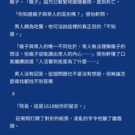
瘋子。「瘋子」詛咒已緊緊地跟隨著她，直到死亡。
「你知道瘋子與常人的區別嗎？」張怡軒問。
男人頗為吃驚，他可沒說這裡的真正目的「不知
道。」
「瘋子與常人的唯一不同在於，常人無法理解瘋子的
想法，但瘋子卻能讀出常人的內心⋯⋯」張怡軒嘆了口
氣繼續說道「人活著到底是為了什麼⋯⋯」
男人沒有回答。這個問題也不是沒有想過，但無論怎
麼尋找都找不到答案
#
「院長，這是1618給你的留言。」
莊宥翔打開了對折的紙張，凌亂的字令他皺了皺眉
頭。