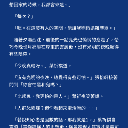
想回家的時候，我都會來這。」
「每次？」
「嗯。在這沒有人的空間，能讓我稍微遠離塵囂。」
隨著夕陽西沈，最後的一點亮光也悄悄的溜走了，恰
巧今晚也月亮躲在厚重的雲層後，沒有光明的夜晚顯得
有些陰森。
「今晚真暗呀。」葉祈祺道。
「沒有光明的夜晚，總覺得有些可怕。」張怡軒接著
問到「你會怕黑和鬼嗎？」
「比起鬼，我更怕的是人。」葉祈祺笑著說。
「人群恐懼症？但你看起來蠻活潑的⋯⋯」
「若說知心者是因數的話，那我就是1。」葉祈祺自
言道「當你讀懂人的思想後，你會發現人其實才是最可