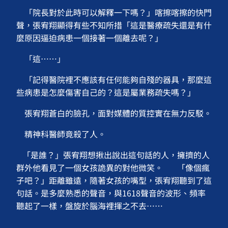
「院長對於此時可以解釋一下嗎？」喀擦喀擦的快門
聲，張宥翔顯得有些不知所措「這是醫療疏失還是有什
麼原因逼迫病患一個接著一個離去呢？」
「這⋯⋯」
「記得醫院裡不應該有任何能夠自殘的器具，那麼這
些病患是怎麼傷害自己的？這是屬業務疏失嗎？」
張宥翔蒼白的臉孔，面對媒體的質控實在無力反駁。
精神科醫師竟殺了人。
「是誰？」張宥翔想揪出說出這句話的人，擁擠的人
群外他看見了一個女孩詭異的對他微笑。 「像個瘋
子吧？」距離雖遠，隨著女孩的嘴型，張宥翔聽到了這
句話。是多麼熟悉的聲音，與1618聲音的波形、頻率
聽起了一樣，盤旋於腦海裡揮之不去⋯⋯