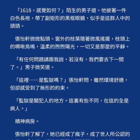
「1618，感覺如何？」陌生的男子道。他披著一件
白色長袍，帶了副矩形的黑框眼鏡，似乎是這群人中的
頭頭。
張怡軒微微點頭。窗外的枝葉隨著微風搖擺，枝頭上
的啁啾鳥鳴，溫柔的煦煦陽光，一切又是那麼的平靜。
「有任何問題請跟我說，若沒有，我們要去下一間
了。」男子微笑道。
「這裡⋯⋯是監獄嗎？」張怡軒問，雖然環境舒適，
但卻感受到了無形的約束。
「監獄是關犯人的地方。這裏有些不同，在這的全是
病人。」
精神病房。
張怡軒了解了，她已經成了瘋子，成了世人所公認的