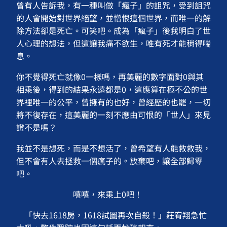
曾有人告訴我，有一種叫做「瘋子」的詛咒，受到詛咒
的人會開始對世界絕望，並憎恨這個世界，而唯一的解
除方法卻是死亡。可笑吧。成為「瘋子」後我明白了世
人心理的想法，但這讓我痛不欲生，唯有死才能稍得喘
息。
你不覺得死亡就像0一樣嗎，再美麗的數字面對0與其
相乘後，得到的結果永遠都是0，這應算在極不公的世
界裡唯一的公平，曾擁有的也好，曾經歷的也罷，一切
將不復存在，這美麗的一刻不應由可恨的「世人」來見
證不是嗎？
我並不是想死，而是不想活了，曾希望有人能救救我，
但不會有人去拯救一個瘋子的。放棄吧，讓全部歸零
吧。
嘻嘻，來乘上0吧！
「快去1618房，1618試圖再次自殺！」莊宥翔急忙