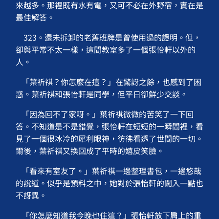
來越多。那裡既有水有電，又可不必在外野宿，實在是
最佳解答。
323。還未拆卸的老舊班牌是曾使用過的證明。但，
卻與平常不太一樣，這間教室多了一個張怡軒以外的
人。
「葉祈祺？你怎麼在這？」在驚訝之餘，也感到了困
惑。葉祈祺和張怡軒是同學，但平日卻鮮少交談。
「因為回不了家呀。」葉祈祺微微的苦笑了一下回
答。不知道是不是錯覺，張怡軒在短短的一瞬間裡，看
見了一個很冰冷的犀利眼神，彷彿看透了世間的一切。
爾後，葉祈祺又換回成了平時的嬉皮笑臉。
「看來有室友了。」葉祈祺一邊整理書包，一邊悠哉
的說道。似乎是預料之中，她對於張怡軒的闖入一點也
不訝異。
「你怎麼知道我今晚也住這？」張怡軒放下肩上的重