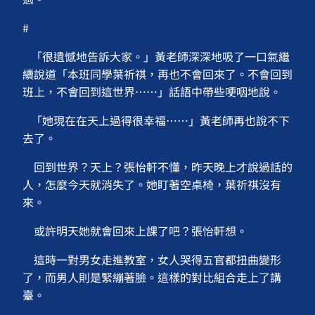
#
「很遺憾地告訴大家。」黃老師深深地吸了一口氣繼
續說道「本班同學葉祈祺，再也不會回來了。不會回到
班上，不會回到這世界⋯⋯」話語中帶些哽咽地說。
「她現在在天上過得很幸福⋯⋯」黃老師再也說不下
去了。
回到世界？天上？張怡軒不懂，昨天晚上才說過話的
人，怎麼今天就消失了。她盯著空桌椅，葉祈祺沒有
來。
或許明天她就會回來上課了吧？張怡軒想。
這時一對男女走進教室，女人哭得五官都扭曲變形
了，而男人則是緊繃著臉。這樣的對比組合走上了講
臺。