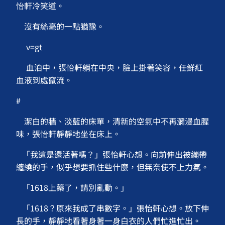
怡軒冷笑道。
沒有絲毫的一點猶豫。
v=gt
血泊中，張怡軒躺在中央，臉上掛著笑容，任鮮紅
血液到處竄流。
#
潔白的牆、淡藍的床單，清新的空氣中不再瀰漫血腥
味，張怡軒靜靜地坐在床上。
「我這是還活著嗎？」張怡軒心想。向前伸出被繃帶
纏繞的手，似乎想要抓住些什麼，但無奈使不上力氣。
「1618上藥了，請別亂動。」
「1618？原來我成了串數字。」張怡軒心想。放下伸
長的手，靜靜地看著身著一身白衣的人們忙進忙出。