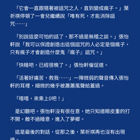
「它會一直跟隨著被詛咒之人，直到變成瘋子。」葉
祈祺停頓了一會兒繼續說「唯有死，才能消除詛
咒⋯⋯」
「別說這麼可怕的話了，那不過是無稽之談。」張怡
軒說「我可以保證創造出這個詛咒的人必定是個瘋子，
只有瘋子才會創造什麼鬼『瘋子』詛咒。」
「快睡吧，已經很晚了。」張怡軒催促道。
「活著好痛苦，救我⋯⋯」一陣微弱的聲音傳入張怡
軒的耳裡，細微的幾乎被蕭蕭風聲給蓋過。
「嘻嘻，來乘上0吧！」
是幻聽吧。張怡軒沒有很在意，她只知道眼皮重的打
不開。敵不過睡意，進入了夢鄉。
這是最後的對話，從那之後，葉祈祺再也沒有出現
過。