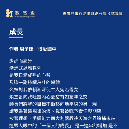
專家評審
作品集錦
創作與投稿專區
成長
作者 周予婕／博愛國中
步步而高升
漸進式遞增數列
是我日漸成熟的心智
及這
一
副持續茁壯的軀體
么妹對我依賴漸深使
二
人宛若母女
娘
三
番向我吐露內心憂愁有如忘年之交
師長們將我的目標不斷移向地平線的另一端
讓我乘著這規律的浪、載著被賦予責任與期望
披著理想、手握能力
四
大利器趕往天海之界追捕未來
這眾人眼中的「一個人的成長」 是一連串的增加 是不