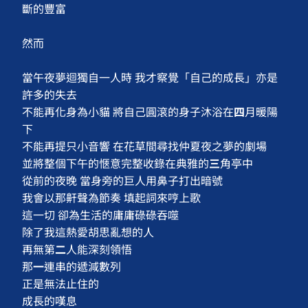
斷的豐富
然而
當午夜夢迴獨自一人時 我才察覺「自己的成長」亦是
許多的失去
不能再化身為小貓 將自己圓滾的身子沐浴在
四
月暖陽
下
不能再提只小音響 在花草間尋找仲夏夜之夢的劇場
並將整個下午的愜意完整收錄在典雅的
三
角亭中
從前的夜晚 當身旁的巨人用鼻子打出暗號
我會以那鼾聲為節奏 填起詞來哼上歌
這一切 卻為生活的庸庸碌碌吞噬
除了我這熱愛胡思亂想的人
再無第
二
人能深刻領悟
那
一
連串的遞減數列
正是無法止住的
成長的嘆息