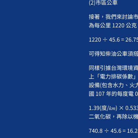
(2)市區公車
接著，我們來討論市
為每公里 1220 
1220 ÷ 45.6 = 26.75 
可得知柴油公車須搭
同樣引據台灣環境資
上「電力排碳係數」
設備(包含水力、火
國 107 年的每度電
1.39(度/𝑘𝑚) × 0
二氧化碳，再除以機
740.8 ÷ 45.6 = 16.24