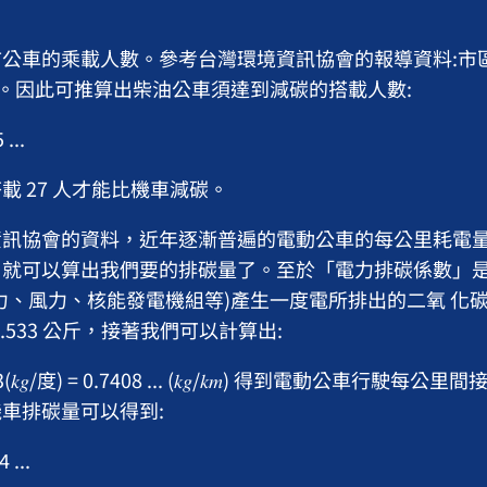
公車的乘載人數。參考台灣環境資訊協會的報導資料:市
公克。因此可推算出柴油公車須達到減碳的搭載人數:
...
載 27 人才能比機車減碳。
訊協會的資料，近年逐漸普遍的電動公車的每公里耗電量為 1
就可以算出我們要的排碳量了。至於「電力排碳係數」是
力、風力、核能發電機組等)產生一度電所排出的二氧 化
 0.533 公斤，接著我們可以計算出:
.533(𝑘𝑔/度) = 0.7408 ... (𝑘𝑔/𝑘𝑚) 得到電動公車行駛每
車排碳量可以得到:
 ...