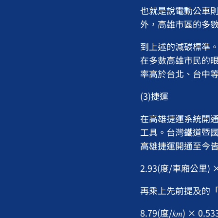
也就是說電動公車則
外，高雄市區的多
到上述的減碳標準。
在多數高雄市民的眼
率高於台北、台中
(3)捷運
在高雄捷運系統開通
工具。台灣鐵道暨國
高雄捷運開通至今皆
2.93(度/車廂公里) ×
再乘上先前提及的「
8.79(度/𝑘𝑚) × 0.533(