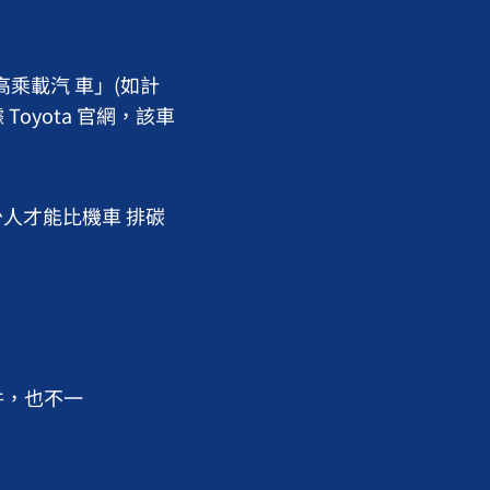
乘載汽 車」(如計
 Toyota 官網，該車
少人才能比機車 排碳
件，也不一
。