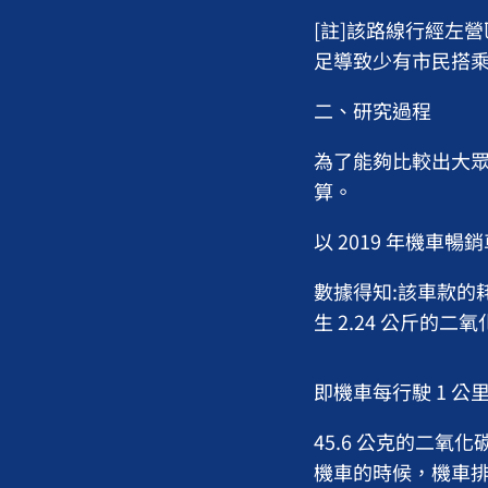
[註]該路線行經左
足導致少有市民搭
二、研究過程
為了能夠比較出大眾
算。
以 2019 年機車
數據得知:該車款的
生 2.24 公斤的二
即機車每行駛 1 公里
45.6 公克的二氧
機車的時候，機車排