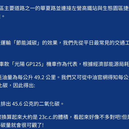
營區主要道路之一的華夏路並連接左營高鐵站與生態園區捷
乘。
運輸「節能減碳」的效果，我們先從平日最常見的交通工
暢銷車款「光陽 GP125」機車作為代表，根據經濟部能源局
耗油量為每公升 49.2 公里。我們又可從中油官網得知每
氧化碳，因此得出:
排出 45.6 公克的二氧化碳。
化碳換算起來大約是 23c.c.的體積，看起來好像不多對吧!
碳量就會很可觀了!