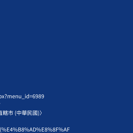
spx?menu_id=6989
?
科:〈直轄市 (中華民國)〉
82_(%E4%B8%AD%E8%8F%AF