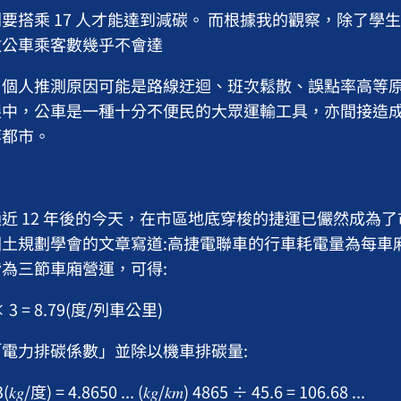
要搭乘 17 人才能達到減碳。 而根據我的觀察，除了學
數公車乘客數幾乎不會達
個人推測原因可能是路線迂迴、班次鬆散、誤點率高等原
中，公車是一種十分不便民的大眾運輸工具，亦間接造成
等都市。
近 12 年後的今天，在市區地底穿梭的捷運已儼然成為了
土規劃學會的文章寫道:高捷電聯車的行車耗電量為每車廂公 
為三節車廂營運，可得:
 3 = 8.79(度/列車公里)
電力排碳係數」並除以機車排碳量:
𝑘𝑔/度) = 4.8650 ... (𝑘𝑔/𝑘𝑚) 4865 ÷ 45.6 = 106.68 ...