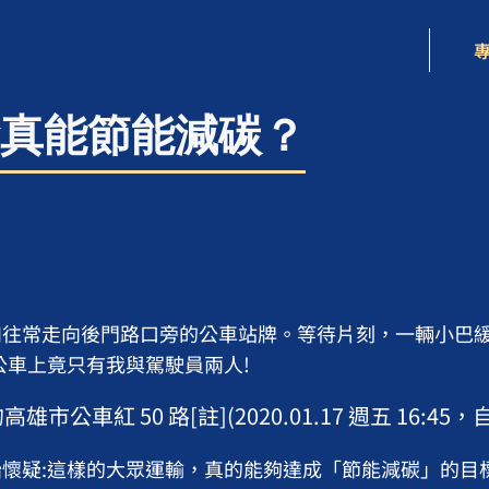
真能節能減碳？
往常走向後門路口旁的公車站牌。等待片刻，一輛小巴緩
公車上竟只有我與駕駛員兩人!
市公車紅 50 路[註](2020.01.17 週五 16:45
懷疑:這樣的大眾運輸，真的能夠達成「節能減碳」的目