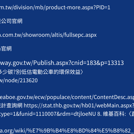
om.tw/division/mb/product-more.aspx?PID=1
限公司官網
a.com.tw/showroom/altis/fullsepc.aspx
局官網
eway.gov.tw/Publish.aspx?cnid=183&p=13313
減多少碳?別低估電動公車的環保效益〉
.tw/node/213620
eaboe.gov.tw/ecw/populace/content/ContentDesc.a
 https://stat.thb.gov.tw/hb01/webMain.aspx
1&type=1&funid=1110007&rdm=dtjloeNU 8. 維基百
ipedia.org/wiki/%E7%9B%B4%E8%BD%84%E5%B8%