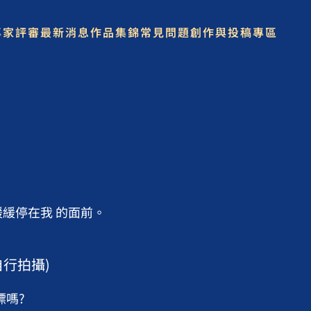
專家評審
最新消息
作品集錦
常見問題
創作與投稿專區
緩停在我 的面前。
，自行拍攝)
標嗎?