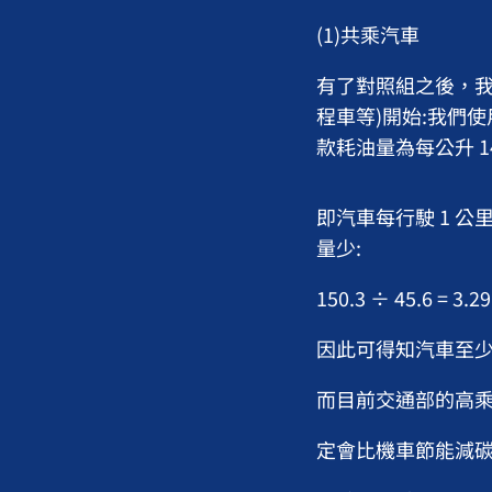
(1)共乘汽車
有了對照組之後，我
程車等)開始:我們使用 
款耗油量為每公升 14
即汽車每行駛 1 公
量少:
150.3 ÷ 45.6 = 3.29 
因此可得知汽車至少
而目前交通部的高乘
定會比機車節能減