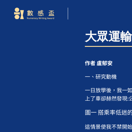
大眾運輸
作者 盧郁安
一、研究動機
一日放學後，我一如
上了車卻赫然發現:
圖一 搭乘率低迷的高雄
這情景使我不禁開始