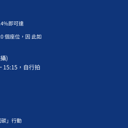
14%即可達
0 個座位，因 此如
攝)
 15:15，自行拍
減碳」行動