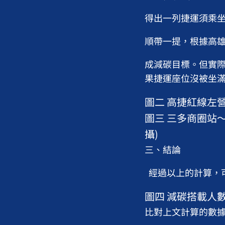
得出一列捷運須乘坐 
順帶一提，根據高雄
成減碳目標。但實際上
果捷運座位沒被坐滿
圖二 高捷紅線左營站
圖三 三多商圈站〜左
攝)
三、結論
經過以上的計算，可
圖四 減碳搭載人數
比對上文計算的數