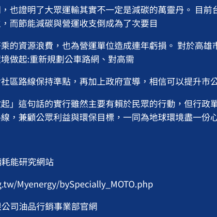
，也證明了大眾運輸其實不一定是減碳的萬靈丹。 目前
生，而節能減碳與營運收支倒成為了次要目
乘的資源浪費，也為營運單位造成連年虧損。 對於高雄
境做起:重新規劃公車路網、對高需
社區路線保持準點，再加上政府宣導，相信可以提升市公
起」這句話的實行雖然主要有賴於民眾的行動，但行政單
路線，兼顧公眾利益與環保目標，一同為地球環境盡一份
輛耗能研究網站
org.tw/Myenergy/bySpecially_MOTO.php
有限公司油品行銷事業部官網