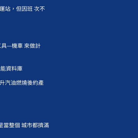
運站，但因班 次不
具—機車 來做計
耗能資料庫
公升汽油燃燒後約產
但是當整個 城市都擠滿