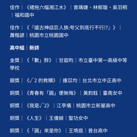
佳作｜《裙拖六幅湘江水》｜曾瑀婕、林郁璇、吳羽桐
｜福和國中
佳作｜《『遠古神話巨人族:夸父到底行不行!?』》｜
蕭楷諺｜桃園市立桃園國中
高中組｜新詩
金獎｜《「數」醉》｜甘庭昀｜市立臺中第一高級中等
學校
銀獎｜《√2 的救贖》｜連苡均｜台北市立中正高中
銅獎｜《青春有「圓」便無悔》｜黃鈞鈺｜臺南女中
銅獎｜《我是√2》｜江亭儀｜桃園市立新屋高中
銅獎｜《人生》｜王儀媜｜聖功女中
銅獎｜《「圓」來是你》｜王堉庭｜普台高中