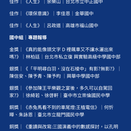
佳作｜《人生》｜余樂山｜台北市立中正國中
佳作｜《環保意識》｜李佳恩｜金華國中
佳作｜《人生》｜呂政道｜高雄市福山國中
國中組｜專題報導
金獎｜《真的能像頭文字 D 裡飆車又不讓水灑出來
嗎?》｜林柏廷｜台北市私立復 興實驗高級中學國中部
銀獎｜《「平明尋白羽，沒在石棱中」有影?無影?》｜
陳信安、陳予青、陳予昀 ｜興華中學國中部
銀獎｜《參加陳王平樂觀之宴後，多久可以自駕回
家?》｜徐綺若、徐啓軒｜臺中市立崇倫國民中學
銅獎｜《赤兔馬看不到的車尾燈:王植電信》｜何忻
曄、朱詠恩｜臺北市立龍門國民中學
銅獎｜《重讀與改寫:三國演義中的數感探討，以孔明