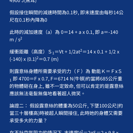
4900 J(焦耳)
假設接住瞬間的減速時間為0.1秒, 即末速度由每秒14公
尺在0.1秒內降為0
此時的減加速度（a）為 0＝14 + a x 0.1, 即 a＝-140
2
m / s
2
緩衝距離（高度）Ｓ
＝Vt + 1/2at
＝14 x 0.1 + 1/2 x
1
2
(-140) x (0.1)
＝0.7 (m)
則露意絲身體所需要承受的力（Ｆ）為 動能Ｋ＝ＦxＳ
即 4700＝F x 0.7, F＝6714 N(牛頓)約當將685公斤重
1
的物體砸在身上, 雖不一定致命, 但可以肯定的是露意絲
應該無法毫髮無傷地看著超人微笑。
論證二： 假設露意絲的體重為50公斤, 下墜100公尺(約
當三十層樓高)時被超人瞬間接住, 此時她的身體又需要
承受多大的力量？
2
在不計空氣阻力的情況下, 末速度V
＝2gS＝2 x 9.8 x