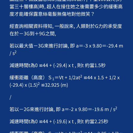
當三十層樓高)時, 超人在接住她之後需要多少的緩衝高
度才能確保露意絲毫髮無傷地對他微笑？
經查詢相關資料得知, 一般說來, 人類對於G力的承受度
在於－3G到＋9G之間,
若以最大值－3G來進行討論, 即 a＝-3 x 9.80＝-29.4 m
2
/ s
減速時間t為0 ≌44 + (-29.4) x t , 則t 約當1.5秒
2
緩衝距離（高度）Ｓ
＝Vt + 1/2at
≌44 x 1.5 + 1/2 x
1
2
(-29.4) x (1.5)
≌32.925 (m)
/
2
若以－2G來進行討論, 即 a＝-2 x 9.80＝-19.6 m / s
減速時間t為0 ≌44 + (-19.6) x t , 則t 約當2.25秒
2