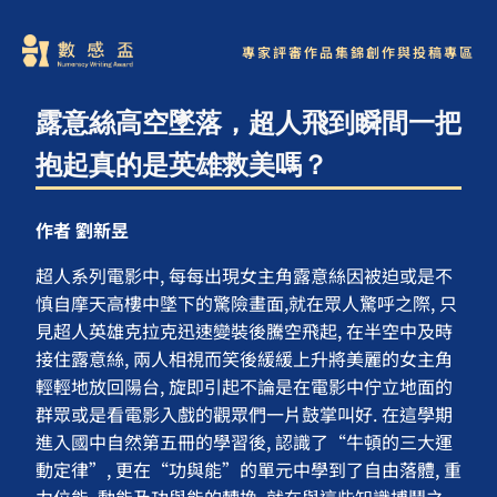
專家評審
作品集錦
創作與投稿專區
露意絲高空墜落，超人飛到瞬間一把
抱起真的是英雄救美嗎？
作者 劉新昱
超人系列電影中, 每每出現女主角露意絲因被迫或是不
慎自摩天高樓中墜下的驚險畫面,就在眾人驚呼之際, 只
見超人英雄克拉克迅速變裝後騰空飛起, 在半空中及時
接住露意絲, 兩人相視而笑後緩緩上升將美麗的女主角
輕輕地放回陽台, 旋即引起不論是在電影中佇立地面的
群眾或是看電影入戲的觀眾們一片鼓掌叫好. 在這學期
進入國中自然第五冊的學習後, 認識了“牛頓的三大運
動定律”, 更在“功與能”的單元中學到了自由落體, 重