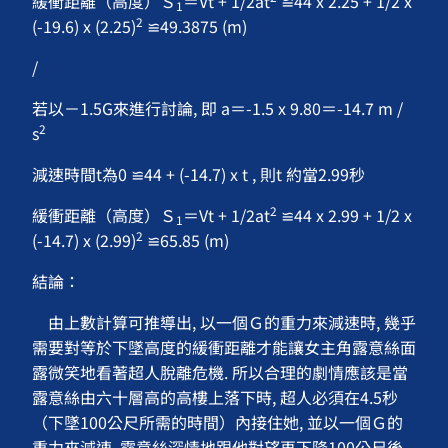
緩衝距離（高度）Ｓ
＝Vt + 1/2at
≌44 x 2.25 + 1/2 x
1
2
(-19.6) x (2.25)
≌49.3875 (m)
/
若以－1.5G來進行討論, 即 a＝-1.5 x 9.80＝-14.7 m /
2
s
減速時間t為0 ≌44 + (-14.7) x t , 則t 約當2.99秒
2
緩衝距離（高度）Ｓ
＝Vt + 1/2at
≌44 x 2.99 + 1/2 x
1
2
(-14.7) x (2.99)
≌65.85 (m)
結論：
由上數計算可推導出, 以一個Ｇ的重力來減速時, 幾乎
需要對等於下墜高度的緩衝距離才能讓女主角露意絲面
露微笑地看著超人脫離危機. 所以合理的劇情應該是當
露意絲由六十層高的高樓上落下時, 超人必須在4.5秒
（下墜100公尺所需的時間）內接住她, 並以一個Ｇ的
重力來減速, 露意絲深情地跟他對望再下降100公尺後