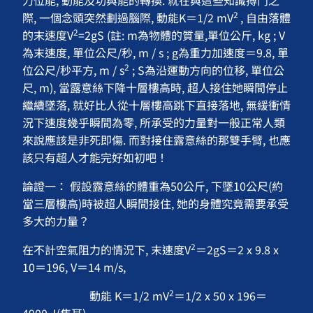
力位能, 動能及功與能的轉換. 就在與這些知識搏鬥之
2
際, 一個念頭突然劃過腦際, 動能K＝1/2 mV
, 自由落體
2
的末速度V
=2gS (註: m為物體的質量,單位公斤, kg ; V
為末速度, 單位公尺/秒, m / s ; g為重力加速度＝9.8, 單
2
位公尺/秒平方, m / s
; S為沿運動方向的位移, 單位公
尺, m), 當露意絲下降十層樓高時, 超人接住她瞬間停止
繼續墜落, 就好比人從十層樓高跳下直接落地, 無緩衝情
況下速度幾乎瞬間為零, 所承受的力量對一般正常人類
來說應該是非死即傷. 而對接住露意絲的那雙手臂, 也應
該只有超人才能完好如初吧！
論證一： 假設露意絲的體重為50公斤, 下墜10公尺(約
當三層樓高)時被超人瞬間接住, 她的身體究竟需要承受
多大的力量？
2
在不計空氣阻力的情況下, 末速度V
＝2gS＝2 x 9.8 x
10＝196, V＝14 m/s,
2
動能 K＝1/2 mV
＝1/2 x 50 x 196＝