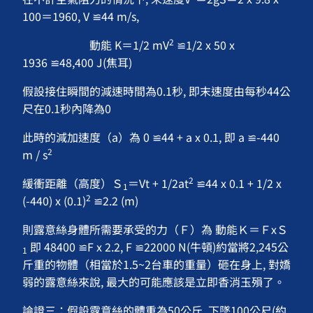
100＝1960, V ≌44 m/s,
2
動能 K＝1/2 mV
≌1/2 x 50 x
1936 ≌48,400 J(焦耳)
假設接住瞬間的減速時間為0.1秒, 即末速度由每秒44公
尺在0.1秒內降為0
此時的減加速度（a）為 0 ≌44 + a x 0.1, 即 a ≌-440
2
m / s
2
緩衝距離（高度）Ｓ
＝Vt + 1/2at
≌44 x 0.1 + 1/2 x
1
2
(-440) x (0.1)
≌2.2 (m)
則露意絲身體所需要承受的力（Ｆ）為 動能Ｋ＝ＦxＳ
即 48400 ≌F x 2.2, F ≌22000 N(牛頓)約當將2,245公
1
斤重的物體（相當於1.5~2台車的重量）砸在身上, 對嬌
弱的露意絲來說, 最大的可能應該是立即香消玉殞了。
論證三：假設露意絲的體重為50公斤, 下墜100公尺(約