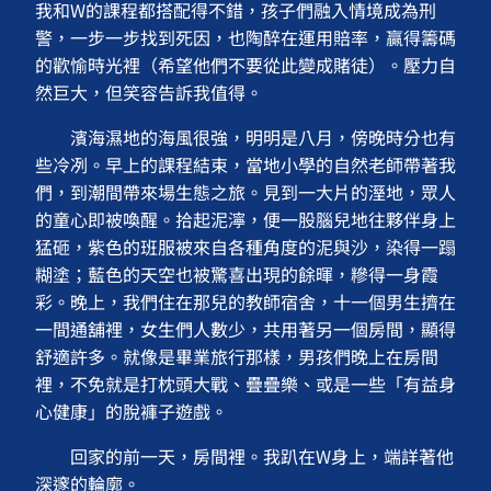
我和W的課程都搭配得不錯，孩子們融入情境成為刑
警，一步一步找到死因，也陶醉在運用賠率，贏得籌碼
的歡愉時光裡（希望他們不要從此變成賭徒）。壓力自
然巨大，但笑容告訴我值得。
濱海濕地的海風很強，明明是八月，傍晚時分也有
些冷冽。早上的課程結束，當地小學的自然老師帶著我
們，到潮間帶來場生態之旅。見到一大片的溼地，眾人
的童心即被喚醒。拾起泥濘，便一股腦兒地往夥伴身上
猛砸，紫色的班服被來自各種角度的泥與沙，染得一蹋
糊塗；藍色的天空也被驚喜出現的餘暉，糝得一身霞
彩。晚上，我們住在那兒的教師宿舍，十一個男生擠在
一間通舖裡，女生們人數少，共用著另一個房間，顯得
舒適許多。就像是畢業旅行那樣，男孩們晚上在房間
裡，不免就是打枕頭大戰、疊疊樂、或是一些「有益身
心健康」的脫褲子遊戲。
回家的前一天，房間裡。我趴在W身上，端詳著他
深邃的輪廓。