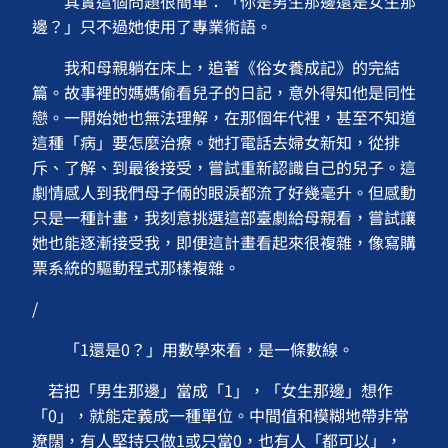
其實這個問題很簡單：「你是男生那邊還是女生那
邊？」只不過她使用了專業術語。
我和母親躺在床上，追著《俗女養成記》的完結
篇。故事裡的媽媽偷看兒子的日記，意外得知他是同性
戀。一開始她也無法理解，在那個年代裡，甚至不知道
這種「病」要怎麼治療。她打電話去婦女新知，從排
斥、了解、到最後接受，嘗試重新認識自己的兒子。這
劇情感人到我們母子倆的眼淚都流了好幾毫升。但感動
只是一種計畫，我刻意挑選這部臺劇給母親看，嘗試讓
她也能逐漸接受我，即便這計畫看起來很複雜，像寫購
票系統的驅動程式那樣複雜。
/
「1還是0？」用數學來看，是一條數線。
若把「男生那邊」當成「1」，「女生那邊」想作
「0」，就能定義成一種單位。中間值和模糊地帶非常
遼闊，有人堅持只做1或只當0，也有人「都可以」，