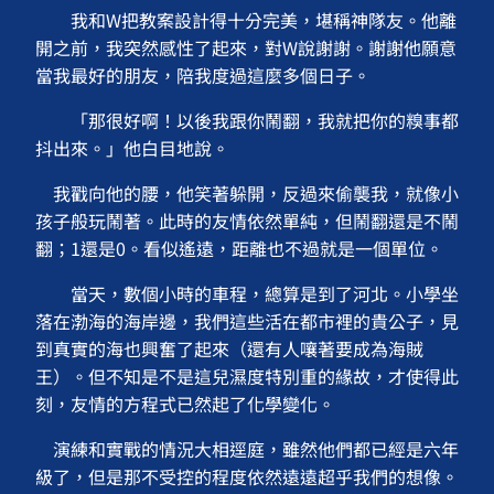
我和W把教案設計得十分完美，堪稱神隊友。他離
開之前，我突然感性了起來，對W說謝謝。謝謝他願意
當我最好的朋友，陪我度過這麼多個日子。
「那很好啊！以後我跟你鬧翻，我就把你的糗事都
抖出來。」他白目地說。
我戳向他的腰，他笑著躲開，反過來偷襲我，就像小
孩子般玩鬧著。此時的友情依然單純，但鬧翻還是不鬧
翻；1還是0。看似遙遠，距離也不過就是一個單位。
當天，數個小時的車程，總算是到了河北。小學坐
落在渤海的海岸邊，我們這些活在都市裡的貴公子，見
到真實的海也興奮了起來（還有人嚷著要成為海賊
王）。但不知是不是這兒濕度特別重的緣故，才使得此
刻，友情的方程式已然起了化學變化。
演練和實戰的情況大相逕庭，雖然他們都已經是六年
級了，但是那不受控的程度依然遠遠超乎我們的想像。