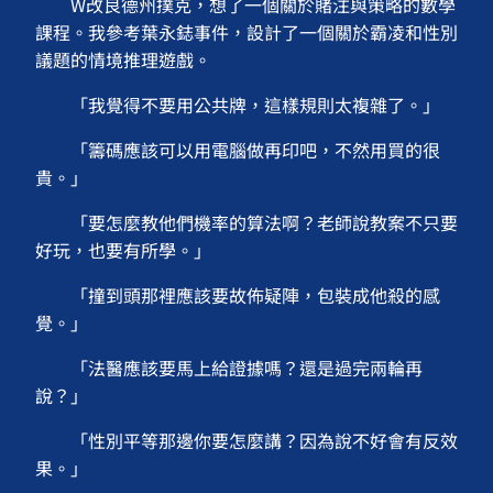
W改良德州撲克，想了一個關於賭注與策略的數學
課程。我參考葉永鋕事件，設計了一個關於霸凌和性別
議題的情境推理遊戲。
「我覺得不要用公共牌，這樣規則太複雜了。」
「籌碼應該可以用電腦做再印吧，不然用買的很
貴。」
「要怎麼教他們機率的算法啊？老師說教案不只要
好玩，也要有所學。」
「撞到頭那裡應該要故佈疑陣，包裝成他殺的感
覺。」
「法醫應該要馬上給證據嗎？還是過完兩輪再
說？」
「性別平等那邊你要怎麼講？因為說不好會有反效
果。」