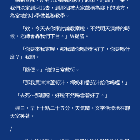
我們決定到河北去，到那個被大家戲稱為鄉下的地方，
為當地的小學做義務教學。
「欸，今天去你家討論教案啦，不然明天演練的時
候，老師會轟我們下台。」W提議。
「你要來我家喔，那我請你喝飲料好了，你要喝什
麼？」我問。
「隨便。」他的日常敷衍。
「那我買津津蘆筍汁、椰奶和番茄汁給你喝喔！」
「去死～那超噁，好啦不然喝雪碧好了。」
週日，早上十點二十五分，天氣晴。文字活潑地在聊
天室笑著。
/