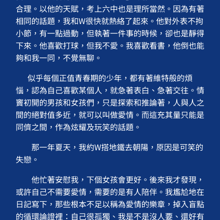
合理。以他的天賦，考上六中也是理所當然。因為有著
相同的話題，我和W很快就熱絡了起來。他對外表不拘
小節，有一點過動，但執著一件事的時候，卻也是靜得
下來。他喜歡打球，但我不愛。我喜歡看書，他倒也能
夠和我一同，不覺無聊。
似乎每個正值青春期的少年，都有著維特般的煩
惱，認為自己喜歡某個人，就急著表白、急著交往。情
竇初開的男孩和女孩們，只是探索和推論著，人與人之
間的絕對值多近，就可以叫做愛情。而這充其量只能是
同儕之間，作為炫耀及玩笑的話題。
那一年夏天，我約W搭地鐵去朝陽，原因是可笑的
失戀。
他忙著安慰我，下個女孩會更好。後來我才發現，
或許自己不需要愛情，需要的是有人陪伴。我尷尬地在
日記寫下，那些根本不足以稱為愛情的樂章，掉入盲點
的循環論證裡：自己很孤獨、我是不是沒人要、還好有