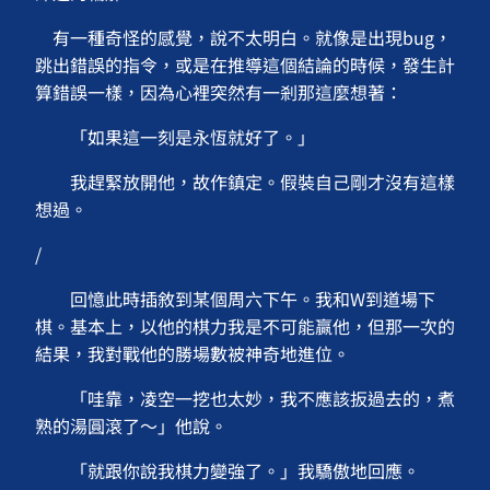
有一種奇怪的感覺，說不太明白。就像是出現bug，
跳出錯誤的指令，或是在推導這個結論的時候，發生計
算錯誤一樣，因為心裡突然有一剎那這麼想著：
「如果這一刻是永恆就好了。」
我趕緊放開他，故作鎮定。假裝自己剛才沒有這樣
想過。
/
回憶此時插敘到某個周六下午。我和W到道場下
棋。基本上，以他的棋力我是不可能贏他，但那一次的
結果，我對戰他的勝場數被神奇地進位。
「哇靠，凌空一挖也太妙，我不應該扳過去的，煮
熟的湯圓滾了～」他說。
「就跟你說我棋力變強了。」我驕傲地回應。