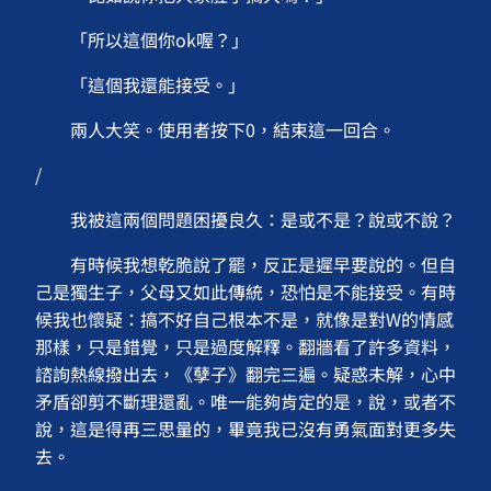
「所以這個你ok喔？」
「這個我還能接受。」
兩人大笑。使用者按下0，結束這一回合。
/
我被這兩個問題困擾良久：是或不是？說或不說？
有時候我想乾脆說了罷，反正是遲早要說的。但自
己是獨生子，父母又如此傳統，恐怕是不能接受。有時
候我也懷疑：搞不好自己根本不是，就像是對W的情感
那樣，只是錯覺，只是過度解釋。翻牆看了許多資料，
諮詢熱線撥出去，《孽子》翻完三遍。疑惑未解，心中
矛盾卻剪不斷理還亂。唯一能夠肯定的是，說，或者不
說，這是得再三思量的，畢竟我已沒有勇氣面對更多失
去。