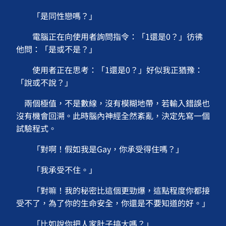
「是同性戀嗎？」
電腦正在向使用者詢問指令：「1還是0？」彷彿
他問：「是或不是？」
使用者正在思考：「1還是0？」好似我正猶豫：
「說或不說？」
兩個極值，不是數線，沒有模糊地帶，若輸入錯誤也
沒有機會回溯。此時腦內神經全然紊亂，決定先寫一個
試驗程式。
「對啊！假如我是Gay，你承受得住嗎？」
「我承受不住。」
「對嘛！我的秘密比這個更勁爆，這點程度你都接
受不了，為了你的生命安全，你還是不要知道的好。」
「比如說你把人家肚子搞大嗎？」