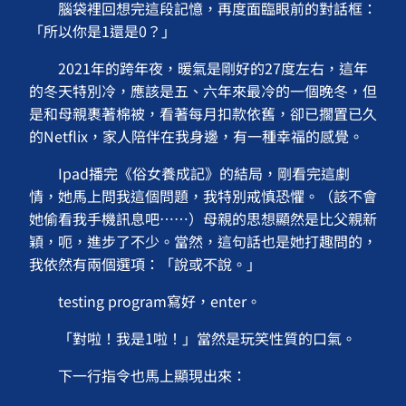
腦袋裡回想完這段記憶，再度面臨眼前的對話框：
「所以你是1還是0？」
2021年的跨年夜，暖氣是剛好的27度左右，這年
的冬天特別冷，應該是五、六年來最冷的一個晚冬，但
是和母親裹著棉被，看著每月扣款依舊，卻已擱置已久
的Netflix，家人陪伴在我身邊，有一種幸福的感覺。
Ipad播完《俗女養成記》的結局，剛看完這劇
情，她馬上問我這個問題，我特別戒慎恐懼。（該不會
她偷看我手機訊息吧……）母親的思想顯然是比父親新
穎，呃，進步了不少。當然，這句話也是她打趣問的，
我依然有兩個選項：「說或不說。」
testing program寫好，enter。
「對啦！我是1啦！」當然是玩笑性質的口氣。
下一行指令也馬上顯現出來：