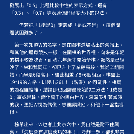
發展出「0.5」此種比較中性的表示方式，還有
「0.3」、「0.7」等表達偏好程度大小的說法。
但若把「1還是0」定義成「是或不是」，這個問
題就困難多了。
第一次知道W的名字，是在圍棋道場貼出的海報上。
和其他的體育競技一樣，在圍棋的世界裡，向來是年輕
的棋手較為吃香，而我六年級才開始學棋，顯然是已經
晚了。W和我同年，卻已升上了業餘高段。我從辛組開
始，而W是6段高手，彼此相差了8+6個組距。棋盤上
19*19的方格，迸裂出361！（階乘）的可能性。棋局
的過程雖複雜，結論卻也回歸最原始的二分法：1或是
0；贏或是輸。變化萬千的黑白世界，深深吸引著當時
的我，更把W視為偶像，想要認識他，和他下一盤指導
棋。
榜單出來，W也考上北京六中，我自然是耐不住興
奮。「怎麼會有這麼湊巧的事！」冷靜一想，卻也非常