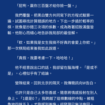
「屁咧，贏你三百盤才給你撿一盤。」
我們覆盤，把黑白雙方共同寫下的方程式驗算一
遍，試圖尋找計算錯誤的地方。下出一步過於輕率的
棋，就像是抄錯三次項的係數，成為敗著招致滿盤皆
輸。他耐心而細心地告訴我局部的最佳解。
「欸，如果我是女生我搞不好真的會愛上你欸。」
那一次棋局結束後我如此說道。
「真假，我要考慮一下。哈哈哈！」
他不經意說出口的話，我卻留在腦海裡。「是或不
是」，心裡似乎有了結論。
營隊結束，回到北京的隔天，我傳簡訊向W告白。
也許只是自己太多愁善感，隨意將情感投射在別人
身上。「1還是0？」我跨越了這條數線的中點，被粗
魯地四捨五入，才剛感到後悔，卻發現已無法挽回。