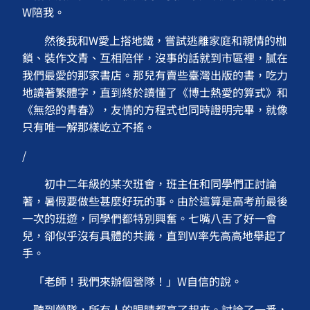
W陪我。
然後我和W愛上搭地鐵，嘗試逃離家庭和親情的枷
鎖、裝作文青、互相陪伴，沒事的話就到市區裡，膩在
我們最愛的那家書店。那兒有賣些臺灣出版的書，吃力
地讀著繁體字，直到終於讀懂了《博士熱愛的算式》和
《無怨的青春》，友情的方程式也同時證明完畢，就像
只有唯一解那樣屹立不搖。
/
初中二年級的某次班會，班主任和同學們正討論
著，暑假要做些甚麼好玩的事。由於這算是高考前最後
一次的班遊，同學們都特別興奮。七嘴八舌了好一會
兒，卻似乎沒有具體的共識，直到W率先高高地舉起了
手。
「老師！我們來辦個營隊！」W自信的說。
聽到營隊，所有人的眼睛都亮了起來。討論了一番，