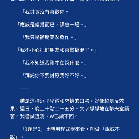
「我其實沒有喜歡你。」
「應該是錯覺而已，誤會一場。」
「我只是鬱期突然發作。」
「我不小心把好朋友和喜歡搞混了。」
「我不知道我剛才在說什麼。」
「拜託你不要討厭我好不好。」
……
越是這種近乎卑微和求情的口吻，好像越是反效
果。週日，晚上十點二十五分。文字靜靜地在聊天室躺
著。我嘗試澄清，W已讀不回。
「1還是0」此時用程式學來看，叫做「說或不
說」。