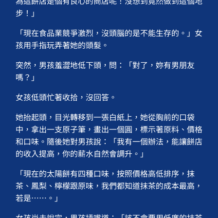
為這餅店是個有良心的商店呢！沒想到竟然做到這個地
步！」
「現在食品業競爭激烈，沒頭腦的是不能生存的。」女
孩用手指玩弄著她的頭髮。
突然，男孩羞澀地低下頭，問：「對了，妳有男朋友
嗎？」
女孩低頭忙著收拾，沒回答。
她抬起頭，目光轉移到一張白紙上，她從胸前的口袋
中，拿出一支原子筆，畫出一個圓，標示著原料、價格
和口味。隨後她對男孩說：「我有一個辦法，能讓餅店
的收入提高，你的薪水自然會調升。」
「現在的太陽餅有四種口味，按照價格高低排序，抹
茶、鳳梨、檸檬跟原味，我們都知道抹茶的成本最高，
若是……。」
女孩尚未說完，男孩插嘴道：「該不會要用低廉的抹茶