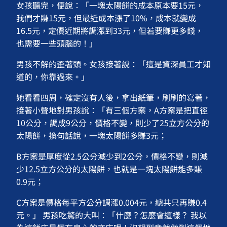
女孩聽完，便說：「一塊太陽餅的成本原本要15元，
我們才賺15元，但最近成本漲了10%，成本就變成
16.5元，定價近期將調漲到33元，但若要賺更多錢，
也需要一些頭腦的！」
男孩不解的歪著頭。女孩接著說：「這是資深員工才知
道的，你靠過來。」
她看看四周，確定沒有人後，拿出紙筆，刷刷的寫著，
接著小聲地對男孩說：「有三個方案，A方案是把直徑
10公分，調成9公分，價格不變，則少了25立方公分的
太陽餅，換句話說，一塊太陽餅多賺3元；
B方案是厚度從2.5公分減少到2公分，價格不變，則減
少12.5立方公分的太陽餅，也就是一塊太陽餅能多賺
0.9元；
C方案是價格每平方公分調漲0.004元，總共只再賺0.4
元。」 男孩吃驚的大叫：「什麼？怎麼會這樣？ 我以