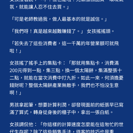
氛，就能讓人忍不住去買。」
「可是老師教過我，做人最基本的就是誠信。」
「我們呀！真是越來越難賺錢了。」 女孩搖搖頭。
「若失去了這些消費者，這一千萬的年營業額可就飛
啦！」
女孩搖了搖手上的集點卡：「那就用集點卡，消費滿
200元得到一點，集三點，換一個太陽餅，集滿整張十
二點，就能在當次消費中打九折。如此一來，何須擔憂
錢財呢？整個太陽餅產業無敵手，我們也不怕沒生意
啊！」
男孩拿起筆，想要計算利潤，卻發現面前的紙張早已寫
滿了算式，轉身從身後的櫃子中，拿出一張白紙。
女孩調侃他：「你這樣的計算速度怎麼能在這匆忙的世
代生存呢？除了這些銷售手法，待客的技巧也是重