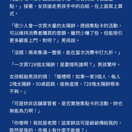
點。」接著，女孩搶走男孩手中的白紙，在上面寫上算
式。
「很少人會一次買大量的太陽餅。透過集點卡的活動，
可以維持消費者購買的意願。雖然少賺了些，但能吸引
更多顧客上門，對吧？」男孩說。
「沒錯！再來集滿一整張，能在當次消費中打九折。」
「一次買728個太陽餅！是要撐死誰啊？」男孩驚呼。
女孩輕敲男孩的頭：「婚禮啊！如果一家3個人，每人
2塊太陽餅，50桌起跳，座無虛席，728塊太陽餅根本
不夠。」
「可是妳非店舖掌管者，是否實施集點卡的活動，妳也
無能為力啊！」
「你傻啊！我就是老闆！這家餅店可是爺爺傳給我的，
既然是我的，市場上有什麼不能做？」