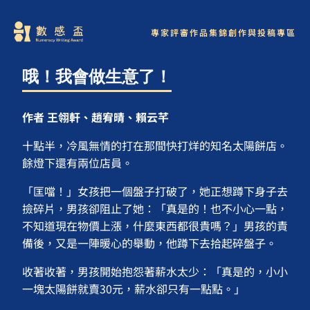
專家評審
作品集錦
創作與投稿專區
哦！我會做生意了！
作者 王翎軒、趙宥晴、賴云芊
十點半，冷風無情的打在那間快打烊的知名太陽餅店。
餘燈下還有兩位店員。
「匡噹！」女孩把一個盤子打破了，她正想蹲下身子去
撿碎片，男孩卻阻止了她：「真是的！也不小心一點，
不知道現在物價上漲，什麼東西都很貴嗎？」男孩的責
備後，又是一陣暖心的舉動，他蹲下去拾起碎盤子。
收著收著，男孩開始抱怨著薪水太少：「真是的，小小
一塊太陽餅就賣30元，薪水卻只有一點點。」