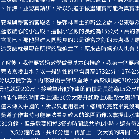
法、作詩，並認真鑽研，所以吳道子做畫確實可能為真實
長安城興慶宮的宮殿名，是翰林學士的辦公之處，後來變
逛散散心的小宮殿，這個小宮殿的長約為15公尺，高約為
離宮而已。那他興建大同殿真的只是辦宮之餘的去處嗎？
，這應該就是現在所謂的強迫症了，原來古時候的人也有
了解後，我們要透過數學做最基本的推論，我第一個要證
完成嘉陵山水？以一般男性的平均身高173公分、174
公分以方便計算，再來算出手臂舉直時，高於頭頂約30公
公分也就是2公尺，接著算出他作畫的面積是長約為15公尺
他能作畫的時間早上5點30分太陽升起晚上6點整太陽降
是還未傳入中國的，所以只能用蠟燭，蠟燭的亮度畢竟沒
致吳道子作畫時可能無法看到較大的範圍而難以拿捏山水
又30分鐘，但是還要扣掉3餐的時間總共約1小時，還有每
，一次5分鐘的話，共40分鐘，再加上一次大號的時間1