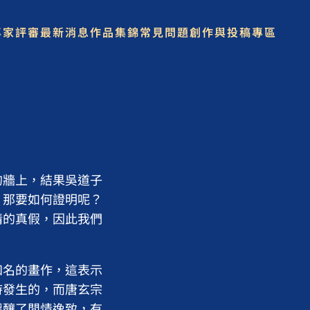
專家評審
最新消息
作品集錦
常見問題
創作與投稿專區
的牆上，結果吳道子
，那要如何證明呢？
情的真假，因此我們
。
知名的畫作，這表示
時發生的，而唐玄宗
醞釀了閒情逸致，有