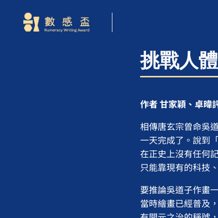
挑戰人體
作者 甘家穎、卓暐
相傳唐玄宗曾命吳
一天完成了。說到
在正史上沒有任何
只能靠現有的科技
要推論吳道子作畫
當時繪畫已經普及
有開元之治的稱號