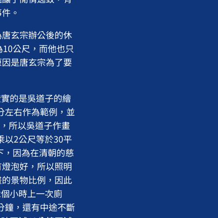
事件。
為唐玄宗辦公後的休
10公尺，而他也只
原因是唐玄宗為了要
！
實的是吳道子的繪
公分左右作為範例，並
分，所以吳道子作畫
乘以2公尺等於30平
下，因為在清朝的慈
有燈泡好，所以照明
畫的景物比例，因此
2個小時上一次廁
0分鐘，還有中途不斷