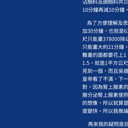
沾顏料及調顏料共1
10分鐘再減10分鐘
為了方便理解及思考
加30分鐘，也就是6
尺只能畫378000
只能畫大約21分鐘
難畫的圖都要花上1
1.5，就是1平方
見到一個，而且吳
皇帝看了不滿，下
對，因為腎上腺素
腺分泌腎上腺素使
的想像，所以就算
度變快。所以我推
再來我的疑問是目