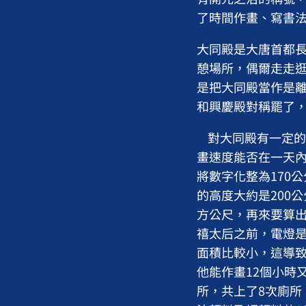
了時間作畫、寫書
大同殿是大唐首都
憩場所，偶爾走走逛
是把大同殿當作是
和興慶殿對稱罷了
對大同殿有一定的
畫速度能否在一天內
將數字化整為170
的高度大約是200
方公尺，再來要算出
禧太后之前，電燈
面積比較小，這導
他能作畫12個小時
所，共上了8次廁所