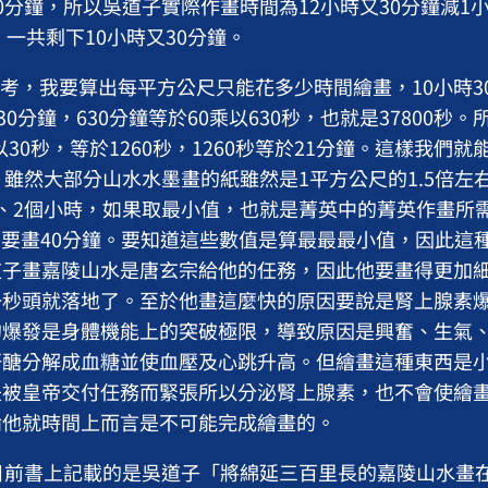
0分鐘，所以吳道子實際作畫時間為12小時又30分鐘減1
，一共剩下10小時又30分鐘。
，我要算出每平方公尺只能花多少時間繪畫，10小時30
30分鐘，630分鐘等於60乘以630秒，也就是37800秒
除以30秒，等於1260秒，1260秒等於21分鐘。這樣我們
，雖然大部分山水水墨畫的紙雖然是1平方公尺的1.5倍左
、2個小時，如果取最小值，也就是菁英中的菁英作畫所
公尺要畫40分鐘。要知道這些數值是算最最最小值，因此這
道子畫嘉陵山水是唐玄宗給他的任務，因此他要畫得更加
一秒頭就落地了。至於他畫這麼快的原因要說是腎上腺素
的爆發是身體機能上的突破極限，導致原因是興奮、生氣
肝醣分解成血糖並使血壓及心跳升高。但繪畫這種東西是
是被皇帝交付任務而緊張所以分泌腎上腺素，也不會使繪
論他就時間上而言是不可能完成繪畫的。
前書上記載的是吳道子「將綿延三百里長的嘉陵山水畫