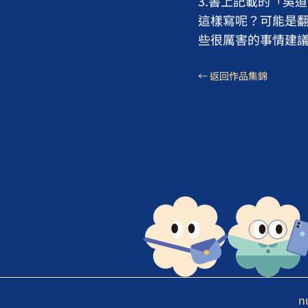
3.書上記載的「吳
這樣寫呢？可能是翻
些很厲害的事情建
← 返回作品集錦
n