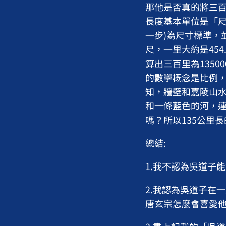
那他是否真的將三百
長度基本單位是「尺
一步)為尺寸標準，
尺，一里大約是454
算出三百里為1350
的數學概念是比例，1
知，牆壁和嘉陵山水
和一條藍色的河，
嗎？所以135公里
總結:
1.我不認為吳道子
2.我認為吳道子在
唐玄宗怎麼會喜愛