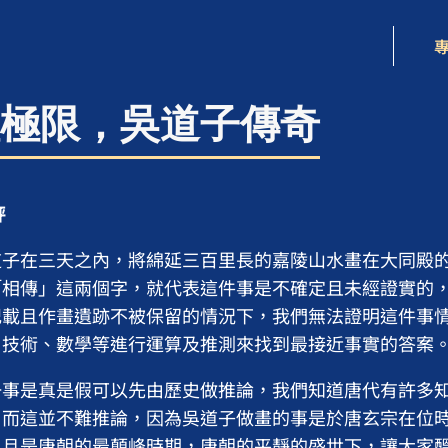
極限，吳道子傳奇
評
道子在三天之內，將綿延三百里長的嘉陵山水畫在大同殿
「相傳」這兩個字，就代表這件事是不確定且未經證實的
記載且作畫遺跡不被保留的情況下，我們無法證明這件事
、技術、數學等進行運算及推測來找到最接近事實的答案
一事是真是假可以先由歷史做推論，我們知道唐代有許多
，而這並不難推論，因為吳道子做畫的事是於唐玄宗在位
，且是唐朝的最顛峰時期，唐朝的平靜的盛世下，讓大家