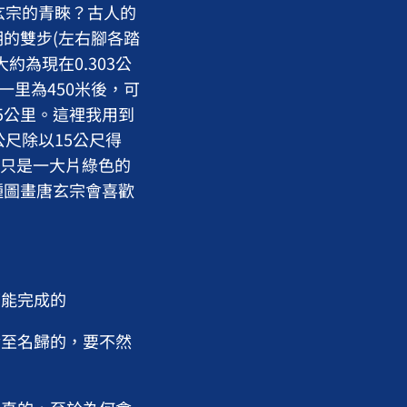
玄宗的青睞？古人的
的雙步(左右腳各踏
為現在0.303公
知一里為450米後，可
35公里。這裡我用到
公尺除以15公尺得
就只是一大片綠色的
種圖畫唐玄宗會喜歡
可能完成的
實至名歸的，要不然