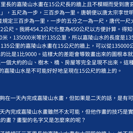
里長的嘉陵山水畫在15公尺長的牆上且不模糊而受到唐
」，五尺為一步，三百步為一里。唐朝便以唐太宗李世明
並規定三百步為一里，一步的五分之一為一尺，唐代一尺大約
.2公尺。我將454.2公尺化整為450公尺以方便計算。得
00米，135000米等於135公里，所以嘉陵山水的長度是1
35公里的嘉陵山水畫在15公尺的牆上，可以從135000
的比是1比9000。這樣大的差距會導致畫出來的圖根本
連一個大約的山、樹木、橋、房屋等完全呈現不出來。這
長的嘉陵山水是不可能好好地呈現在15公尺的牆上的。
能夠在一天內完成嘉陵山水畫，但如果是二天的話，是有
一天內完成嘉陵山水畫雖然不太可能，但他作畫的技巧是
他的畫？畫聖的名字又是怎麼來的呢？