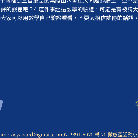
道子將綿延三百里長的嘉陵山水畫在大同殿的牆上」並不
譯的誤差吧？4.這件事經過數學的驗證，可能是有被誇
議大家可以用數學自己驗證看看，不要太相信謠傳的話語
umeracyaward@gmail.com
02-2391-6020 轉 20 數感盃活動