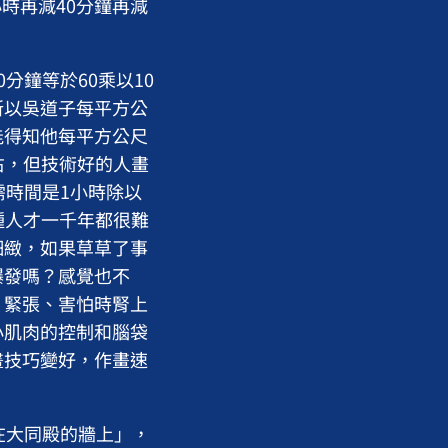
小時再減40分鐘再減
分鐘等於60乘以10
。所以吳道子每平方公
就能得知他每平方公尺
右，但技術好的人畫
需時間是1小時除以
種人才一千年都很難
細緻，如果草草了事
爆發嗎？感覺也不
、緊張、害怕時腎上
小肌肉的控制和腦袋
畫技巧變好，作畫速
在大同殿的牆上」，