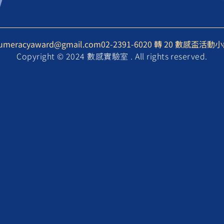
umeracyaward@gmail.com
02-2391-6020 轉 20 數感盃活動
Copyright © 2024 數感實驗室 . All rights reserved.