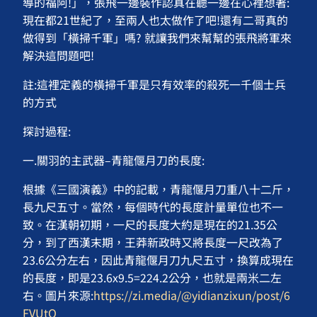
導的福阿!」，張飛一邊裝作認真在聽一邊在心裡想著:
現在都21世紀了，至兩人也太做作了吧!還有二哥真的
做得到「橫掃千軍」嗎? 就讓我們來幫幫的張飛將軍來
解決這問題吧!
註:這裡定義的橫掃千軍是只有效率的殺死一千個士兵
的方式
探討過程:
一.關羽的主武器­­­–青龍偃月刀的長度:
根據《三國演義》中的記載，青龍偃月刀重八十二斤，
長九尺五寸。當然，每個時代的長度計量單位也不一
致。在漢朝初期，一尺的長度大約是現在的21.35公
分，到了西漢末期，王莽新政時又將長度一尺改為了
23.6公分左右，因此青龍偃月刀九尺五寸，換算成現在
的長度，即是23.6x9.5=224.2公分，也就是兩米二左
右。圖片來源:
https://zi.media/@yidianzixun/post/6
FVUtQ