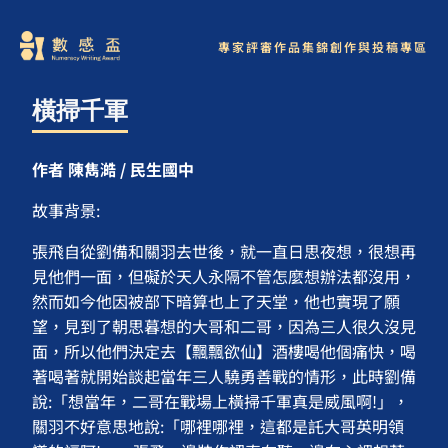
專家評審
作品集錦
創作與投稿專區
橫掃千軍
作者 陳雋澔 / 民生國中
故事背景:
張飛自從劉備和關羽去世後，就一直日思夜想，很想再
見他們一面，但礙於天人永隔不管怎麼想辦法都沒用，
然而如今他因被部下暗算也上了天堂，他也實現了願
望，見到了朝思暮想的大哥和二哥，因為三人很久沒見
面，所以他們決定去【飄飄欲仙】酒樓喝他個痛快，喝
著喝著就開始談起當年三人驍勇善戰的情形，此時劉備
說:「想當年，二哥在戰場上橫掃千軍真是威風啊!」，
關羽不好意思地說:「哪裡哪裡，這都是託大哥英明領