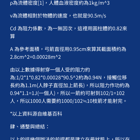
ρ為流體密度[1]，人體血液密度約為1kg/m^3
v為流體相對於物體的速度，也就是90.5m/s
Cd 為阻力係數，為一無因次，這裡用圓柱體的0.82來
算
A 為參考面積，弓箭直徑用0.95cm來算其截面積約為
2.8cm^2=0.00028m^2
由以上數據得射穿一個人受的阻力約
為:1/2*1*0.82*0.00028*90.5^2約為0.94N，接觸位移
長約為1.1m(人脖子直徑加上箭長)，所以阻力作功約為
0.94*1.1=1J(一個人)，所以一箭約可射到102/1=102
人，所以1000人需要約1000/102≒10枝箭才能射完。
*以上資料源自維基百科
肆、通整與總結：
以上的這幾個辦法的前提都是建立在最狀態上，所以在