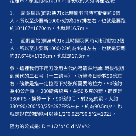
距離)¬，厚度約為10cm，而被砍的人有兩種站法:
1. 肩並肩站(面部朝刀):此時關羽同時可斬到約6個
人，所以至少要斬1000/6約為167排左右，也就是要跑
約10*167=1670cm，也就是16.7m。
2. 面對面站(側身朝刀): 此時關羽同時可斬到約22個
人，所以至少要斬1000/22約為46排左右，也就是要跑
約37.6*46=1730cm，也就是17.3m。
參、這裡我們不用刀改用古代的弓箭來討論: 戰後後期
到漢代的三石弓（十二鈞弓），折算今日磅數90磅左
右，磅數是指一定拉距下持弦所需要的拉力，90磅約
為40公斤重， 200磅傳統弓，射50多克的箭，箭速是
330FPS，換算一下，90磅的弓，射25g的箭，大約
330*90/200*50/25=297FPS左右，約為90.5m/s，也
就是說它的動能可以達1/2*0.025*90.5^2≒102J，
阻力的公式是: Ｄ＝1/2*ρ*Ｃｄ*A*V^2