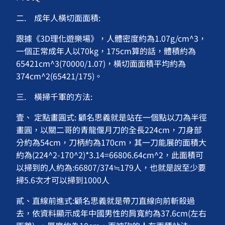
二. 成年人橫切面面積:
跟據《3D理化遊樂場》，人體密度約為1.07g/cm^3，
一個正常成年人以70kg，175cm算的話，體積約為
65421cm^3(70000/1.07)，橫切面面積平均約為
374cm^2(65421/175)。
三. 橫掃千軍的方法:
壹、 定點畫圓式: 顧名思義就是站在一個點以刀為半徑
畫圓，以關二哥的青龍偃月刀的全長224cm，刀身部
分約為54cm，刀柄約為170cm，其一刀能展的面積大
約為(224^2-170^2)*3.14=66806.64cm^2，此面積可
以掃到的人約為:66807/374≒179人，也就是說至少要
掃5.6次才可以掃到1000人
貳、直線前進式:顧名思義就是帶刀直線向前斬殺過
去，依資料顯示成年中國男性的肩寬約為37.6cm(左右