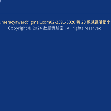
umeracyaward@gmail.com
02-2391-6020 轉 20 數感盃活動
Copyright © 2024 數感實驗室 . All rights reserved.