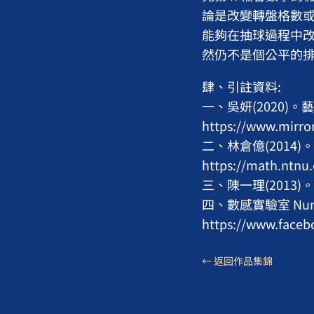
論是改變轉盤格數或
能夠在抽球過程中改
然仍不是個公平的
肆、引註資料:
一、吳妍(2020)。
https://www.mirro
二、林倉億(2014
https://math.ntnu
三、陳一理(2013
四、數感實驗室 Nume
https://www.face
← 返回作品集錦