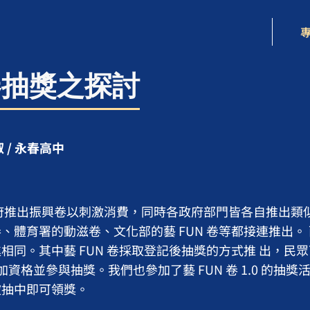
卷抽獎之探討
 / 永春高中
推出振興卷以刺激消費，同時各政府部門皆各自推出類似
、體育署的動滋卷、文化部的藝 FUN 卷等都接連推出。
相同。其中藝 FUN 卷採取登記後抽獎的方式推 出，民
得參加資格並參與抽獎。我們也參加了藝 FUN 卷 1.0 的抽
被抽中即可領獎。