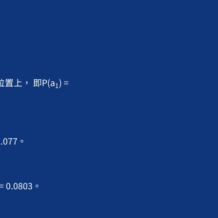
數位置上， 即
P
(
a
) =
1
 0.077。
 = 0.0803。