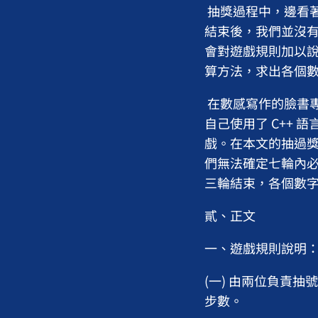
抽獎過程中，邊看著
結束後，我們並沒有
會對遊戲規則加以說
算方法，求出各個數
在數感寫作的臉書專
自己使用了 C++ 
戲。在本文的抽過獎規
們無法確定七輪內必
三輪結束，各個數字
貳、正文
一、遊戲規則說明
(一) 由兩位負責抽
步數。