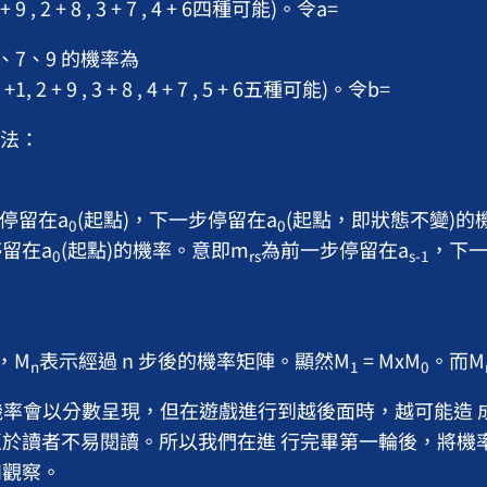
, 2 + 8 , 3 + 7 , 4 + 6四種可能)。令a=
、7、9 的機率為
 2 + 9 , 3 + 8 , 4 + 7 , 5 + 6五種可能)。令b=
方法：
停留在a
(起點)，下一步停留在a
(起點，即狀態不變)的
0
0
留在a
(起點)的機率。意即m
為前一步停留在a
，下一
0
rs
s-1
，M
表示經過 n 步後的機率矩陣。顯然M
= MxM
。而M
n
1
0
陣機率會以分數呈現，但在遊戲進行到越後面時，越可能造
於讀者不易閱讀。所以我們在進 行完畢第一輪後，將機
和觀察。