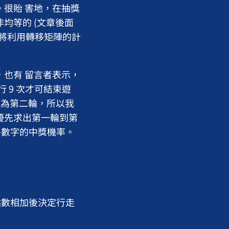
很貽 害地，在抽獎
均等的 (文章後面
究將利用轉移矩陣的計
也有 留言者表示，
行 9 次才可結束遊
會視為第二輪，所以我
優先求出第一輪到第
各數字的中獎機率。
的點數相加後決定行走