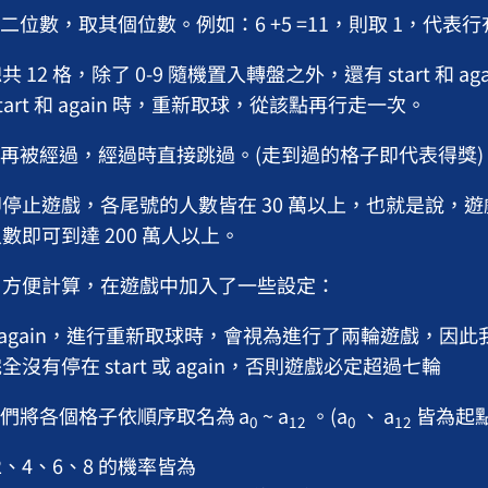
二位數，取其個位數。例如：6 +5 =11，則取 1，代表行有
 總共 12 格，除了 0-9 隨機置入轉盤之外，還有 start 和 
art 和 again 時，重新取球，從該點再行走一次。
不會再被經過，經過時直接跳過。(走到過的格子即代表得獎)
 萬人即停止遊戲，各尾號的人數皆在 30 萬以上，也就是說，
即可到達 200 萬人以上。
了方便計算，在遊戲中加入了一些設定：
rt 和 again，進行重新取球時，會視為進行了兩輪遊戲，因
沒有停在 start 或 again，否則遊戲必定超過七輪
，我們將各個格子依順序取名為
a
~
a
。(
a
、
a
皆為起點
0
12
0
12
2、4、6、8 的機率皆為