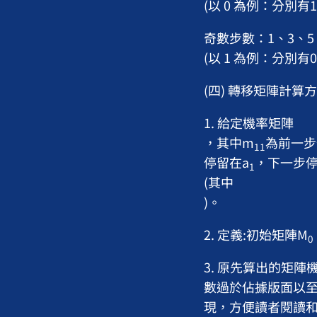
(以 0 為例：分別有1+ 9 
奇數步數：1、3、5
(以 1 為例：分別有0 +1,
(四) 轉移矩陣計算
1. 給定機率矩陣
，其中m
為前一步
11
停留在a
，下一步停
1
(其中
)。
2. 定義:初始矩陣M
0
3. 原先算出的矩
數過於佔據版面以至
現，方便讀者閱讀