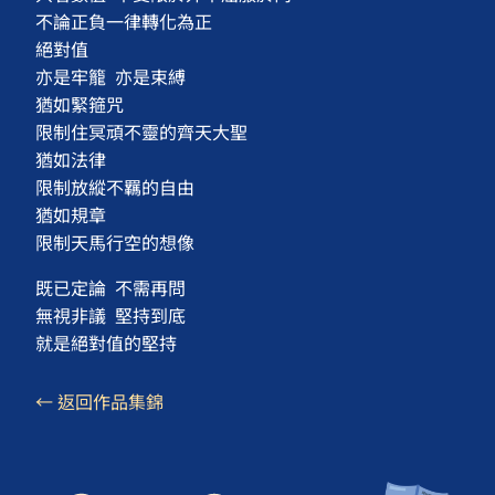
不論正負一律轉化為正
絕對值
亦是牢籠 亦是束縛
猶如緊箍咒
限制住冥頑不靈的齊天大聖
猶如法律
限制放縱不羈的自由
猶如規章
限制天馬行空的想像
既已定論 不需再問
無視非議 堅持到底
就是絕對值的堅持
← 返回作品集錦