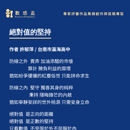
專家評審
作品集錦
創作與投稿專區
絕對值的堅持
作者 許郁萍 / 台南市瀛海高中
防線之外 賣弄 加油添醋的市儈
算計 勝負利益的腐壞
猶如紛爭擾攘的紅塵俗世 只能拼命求生
防線之內 堅守 獨善其身的純粹
秉持 隱晦鋒芒的内斂
猶如寧靜安詳的世外桃源 只需安身立命
絕對值 是正向的距離
絕對值 是正數的堅持
只看數值 不受限於外不屈服於內