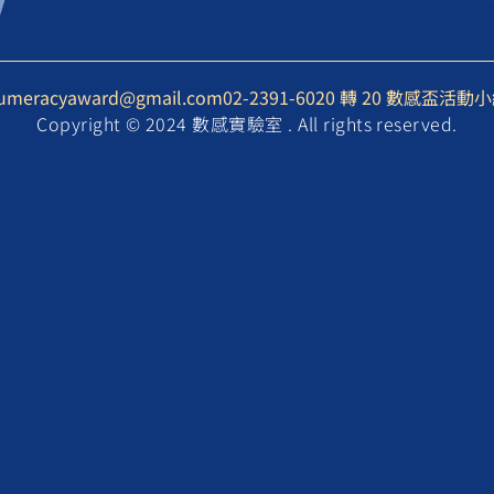
umeracyaward@gmail.com
02-2391-6020 轉 20 數感盃活動
Copyright © 2024 數感實驗室 . All rights reserved.