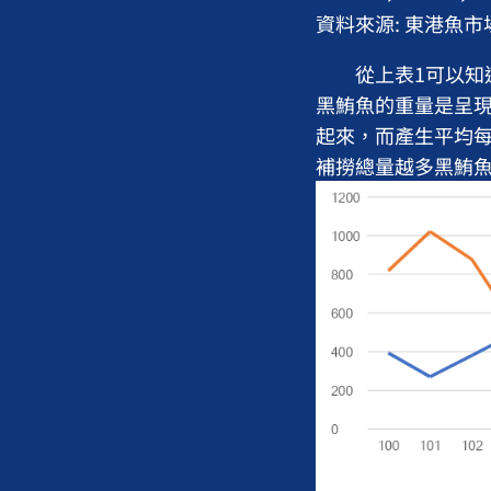
資料來源: 東港魚
從上表1可以知道總
黑鮪魚的重量是呈
起來，而產生平均
補撈總量越多黑鮪魚