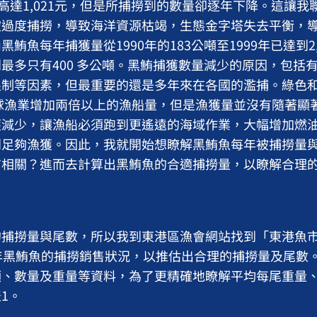
價高達1,021元，但是所捕撈到的數量卻逐年下降。這讓
被過度捕撈，導致海洋資源枯竭，生態金字塔失去平衡，
鮪魚每年捕獲量從1990年的183公噸至1999年已達到2
最多只有400 多公噸。黑鮪捕獲數量減少的原因，包括
限制等因素，但最重要的還是多年來在各國的濫捕。綠色
全球漁業增加兩倍以上的漁船量，但是漁獲量並沒有隨著顯
獲減少，讓漁船必須跑到更遙遠的海域作業，大幅增加燃
到足夠漁獲。因此，我就開始想瞭解黑鮪魚每年被捕撈量
有相關？進而去計算出黑鮪魚的合適捕撈量，以瞭解合理
撈量與尾數，所以我到東港區漁會網站找到「東港魚市
年黑鮪魚的捕撈銷售狀況，以推估出合理的捕撈量及尾數
額、數量及重量等資料，為了更精確地瞭解平均每尾重量
1。