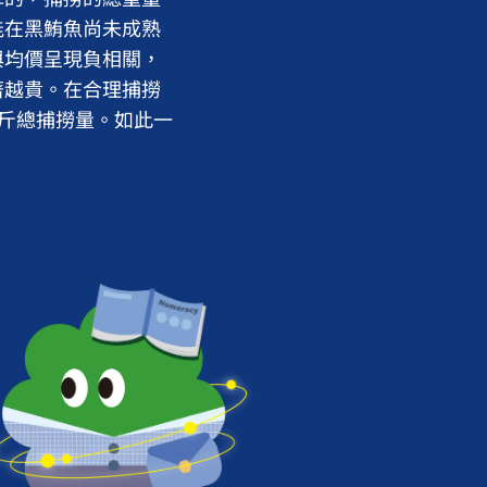
能在黑鮪魚尚未成熟
與均價呈現負相關，
著越貴。在合理捕撈
公斤總捕撈量。如此一