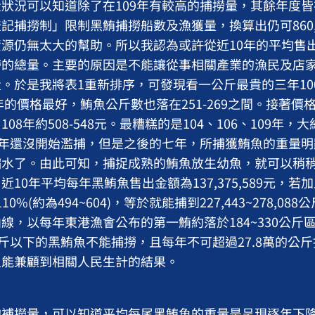
況可以知道除了在109年有較高的捕撈量，其餘年度皆
記捕撈制」限制黑鮪捕撈船數及漁獲量，換算出仍可860,
源仍無太大的幫助。所以我認為或許從近10年的平均售
撈的總量。主要的原因是不能讓從事相關產業的漁民及店
。於是我將表1重新排序，可發現看一公斤最貴的三年100、
此三年的價格最好，鮪魚公斤數也落在251-269之間。接著
、108年約508-548元。最糟糕的是104、106、109年，大
102年還沒開始濫捕，但是之後的七年，所捕獲鮪魚的重量
縮水了。由此可知，捕捉成熟的鮪魚放生幼魚，就可以稍
10年平均每年黑鮪魚售出金額為137,375,589元，
10%(約為494~604)，等於就能捕到227,443~278,0
線，以每年東港漁會公布的第一鮪約落於184~330公斤
公斤以下的黑鮪魚不能捕撈，且每年不可超過27.8萬的公
又能兼顧到相關人民生計的結果。
撈量，可以知道平均每尾黑鮪魚的重量是呈現逐年下降