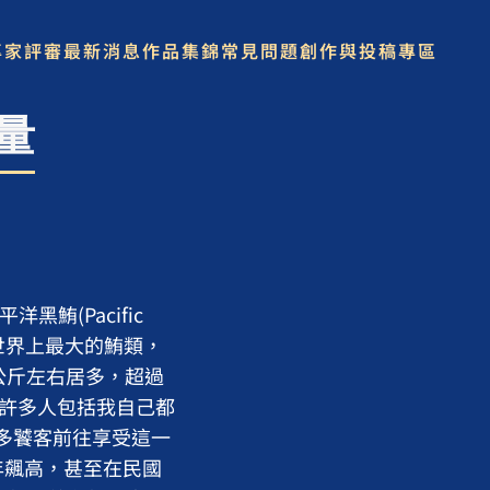
專家評審
最新消息
作品集錦
常見問題
創作與投稿專區
量
黑鮪(Pacific
是世界上最大的鮪類，
0公斤左右居多，超過
，許多人包括我自己都
多饕客前往享受這一
年飆高，甚至在民國