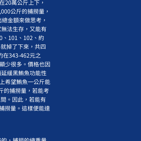
在20萬公斤上下，
000公斤的捕撈量，
出總金額來做思考，
家無法生存，又能有
101、102、約
價格就掉了下來，共四
約在343-462元之
明顯少很多。價格也因
稍延緩黑鮪魚功能性
若加上希望鮪魚一公斤能
88公斤的捕撈量，若能考
區間。因此，若能有
斤捕撈量。這樣便能達
的，捕撈的總重量