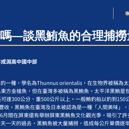
嗎—談黑鮪魚的合理捕撈
北市成淵高中國中部
學名為Thunnus orientalis，在生物界被稱為太平洋
na)，又名東方金槍魚，但在臺灣多被稱為黑鮪魚。太平洋黑鮪
長可達300公分、重500公斤以上。一般鮪釣船以釣到15
於豐收。黑鮪魚在臺灣及日本被認為是一種「人間美味」
-6月間在屏東還有舉辦屏東黑鮪魚文化觀光季，吸引了許
一天一天的過去，黑鮪魚被大量捕撈，造成每公斤單價逐