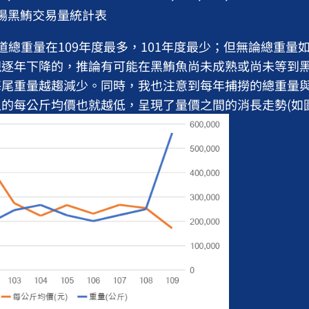
市場黑鮪交易量統計表
重量在109年度最多，101年度最少；但無論總重量
現逐年下降的，推論有可能在黑鮪魚尚未成熟或尚未等到
每尾重量越趨減少。同時，我也注意到每年捕撈的總重量
的每公斤均價也就越低，呈現了量價之間的消長走勢(如圖