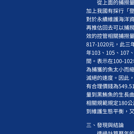
從上面的捕撈量狀
加上我國有採行「登
對於永續維護海洋資
再推估回去可以捕
效的控管相關捕撈量
817-1020元，
年103、105、107
間。表示在100-
為捕獲的魚太小而
滅絕的速度。因此，近
有合理價錢為549.51
量到黑鮪魚的生長曲
相關規範規定180
到維護生態平衡，
三、發現與結論
透過計算歷年的補