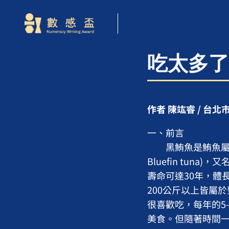
吃太多了
作者 陳竑睿 / 台
一、前言
黑鮪魚是鮪魚屬的一種，
Bluefin tu
壽命可達30年，體
200公斤以上皆屬
很喜歡吃，每年的5
美食。但隨著時間