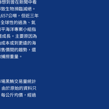
我聯想到曾在新聞中看
導致生物瀕臨滅絕。
,657公噸，但近三年
有全球性的過漁、氣
和平海洋專案小組指
著成長。主要原因為
油成本或到更遠的海
與售價間的趨勢，還
的捕撈重量。
場黑鮪交易量統計
。由於原始的資料只
、每公斤均價，經過