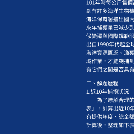
101年時每公斤售
到有許多海洋生物
海洋保育署指出國內黑
來年捕獲量已減少到
候變遷與國際規範
出自1990年代起
海洋資源匱乏、漁
域作業，才能夠捕
有它們之間是否具
二、解題歷程
1.近10年捕撈狀況
為了瞭解合理的捕
表」，計算出近10
有提供年度、總金
計算後，整理如下表