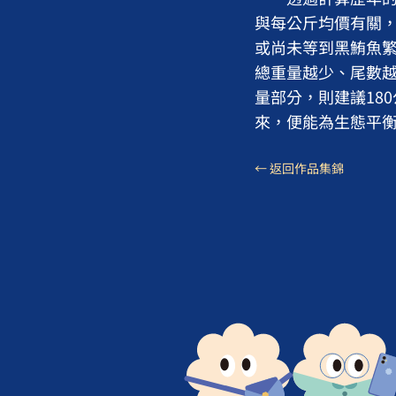
與每公斤均價有關
或尚未等到黑鮪魚
總重量越少、尾數
量部分，則建議18
來，便能為生態平
← 返回作品集錦