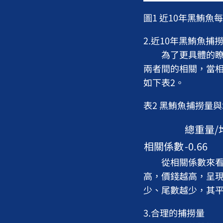
圖1 近10年黑鮪
2.近10年黑鮪魚
為了更具體的瞭解黑
兩者間的相關，當相
如下表2。
表2 黑鮪魚捕撈量
總重量/
相關係數
-0.66
從相關係數來看，
高，價錢越高，呈
少、尾數越少，其
3.合理的捕撈量