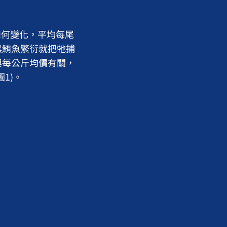
如何變化，平均每尾
黑鮪魚繁衍就把牠捕
與每公斤均價有關，
1)。