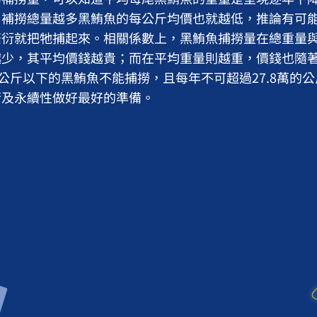
，補撈總量越多黑鮪魚的每公斤均價也就越低，推論有可
繁衍就把牠捕起來。相關係數上，黑鮪魚捕撈量在總重量
越少，其平均價錢越貴；而在平均重量則越重，價錢也隨
0公斤以下的黑鮪魚不能捕撈，且每年不可超過27.8萬的
衡及永續性做好最好的準備。