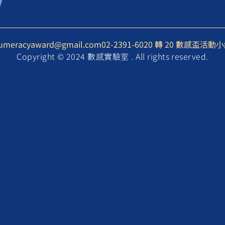
umeracyaward@gmail.com
02-2391-6020 轉 20 數感盃活動
Copyright © 2024 數感實驗室 . All rights reserved.